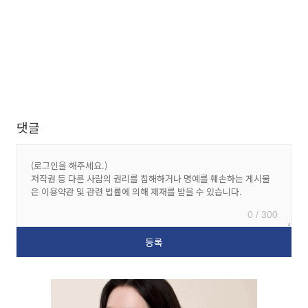
댓글
0 / 300