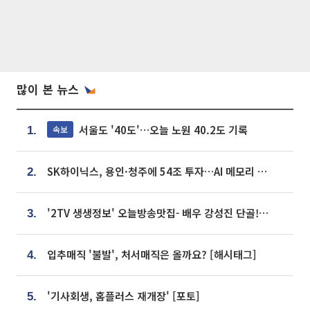
많이 본 뉴스
서울도 '40도'…오늘 노원 40.2도 기록
속보
1.
SK하이닉스, 용인·청주에 54조 투자…AI 메모리 생산기지 키운다
2.
'2TV 생생정보' 오늘방송맛집- 배우 강성진 단골! 쌀국수ㆍ푸팟퐁 커리 맛집 '블○○○'
3.
입추매직 '불발', 처서매직은 올까요? [해시태그]
4.
'기사회생, 홈플러스 재개장' [포토]
5.