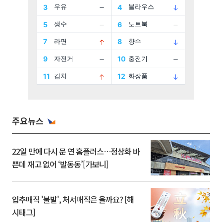
주요뉴스
22일 만에 다시 문 연 홈플러스…정상화 바
쁜데 재고 없어 ‘발동동’[가보니]
입추매직 '불발', 처서매직은 올까요? [해
시태그]