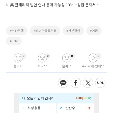
美 클래리티 법안 연내 통과 가능성 13%…상원 문턱서 제동
#부산은행
#비대면금융거래
#신분확인
#여권
#BNK
0
0
0
0
좋아요
화나요
슬퍼요
추가취재 원해요