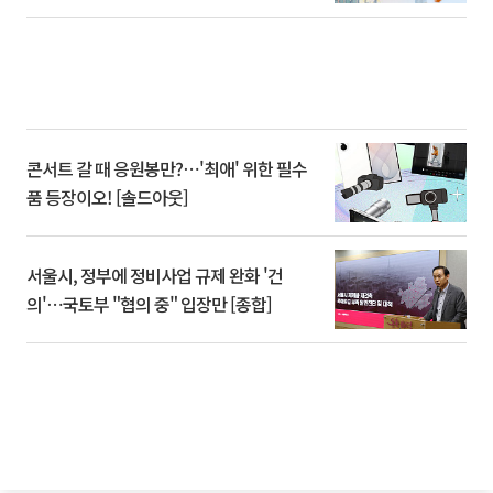
콘서트 갈 때 응원봉만?⋯'최애' 위한 필수
품 등장이오! [솔드아웃]
서울시, 정부에 정비사업 규제 완화 '건
의'⋯국토부 "협의 중" 입장만 [종합]