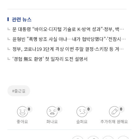
관련 뉴스
문 대통령 “바이오·디지털 기술로 K-방역 성과”·정부, 백신 지연 확보 비판에 “안전성 검증 먼저” 外 (정치)
윤형빈 "폭행 방조 사실 아냐…내가 협박당했다"·'전참시' 스태프 코로나19 확진·래퍼 뱃사공, 유승준 비판 여론 저격·홍진영 코로나19 확산 방지 위해 3000만 원 기부·비투비 팬 "'상습 마약' 정일훈 퇴출하라" (연예)
정부, 코로나19 3단계 격상 이번 주말 결정·스키장 등 겨울 스포츠 시설 운영 전면 중단 外 (사회)
‘경험 無도 환영’ 첫 일자리 도전 설명서
#출근길
0
0
0
0
좋아요
화나요
슬퍼요
추가취재 원해요