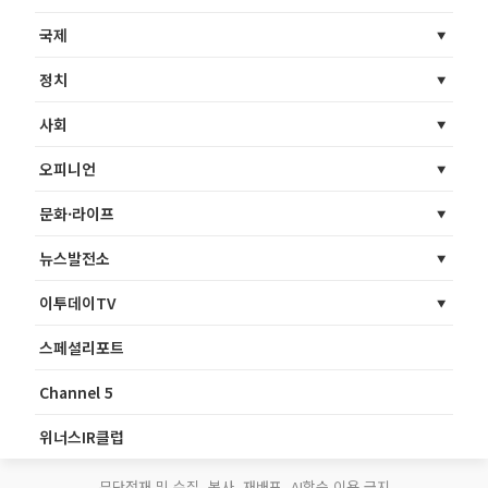
국제
정치
사회
오피니언
문화·라이프
뉴스발전소
이투데이TV
스페셜리포트
Channel 5
위너스IR클럽
무단전재 및 수집, 복사, 재배포, AI학습 이용 금지