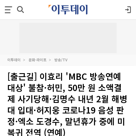
이투데이
문화·라이프
방송/TV
[출근길] 이효리 'MBC 방송연예
대상' 불참·허민, 50만 원 소액결
제 사기당해·김명수 내년 2월 해병
대 입대·허지웅 코로나19 음성 판
정·엑소 도경수, 말년휴가 중에 미
복귀 전역 (연예)