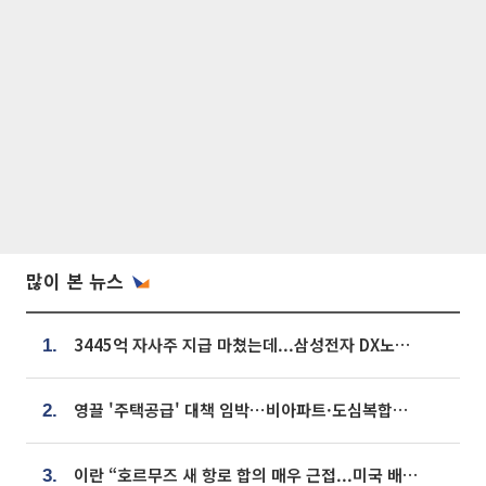
많이 본 뉴스
3445억 자사주 지급 마쳤는데...삼성전자 DX노조, 뒤늦은 '떼쓰기 집회'
1.
영끌 '주택공급' 대책 임박⋯비아파트·도심복합까지 총동원
2.
이란 “호르무즈 새 항로 합의 매우 근접...미국 배상 먼저”
3.