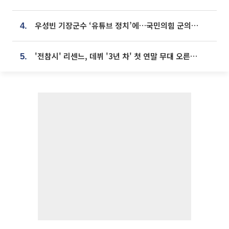
우성빈 기장군수 ‘유튜브 정치’에…국민의힘 군의원들 집단 반발
4.
'전참시' 리센느, 데뷔 '3년 차' 첫 연말 무대 오른다⋯"그동안 섭외 안 와"
5.