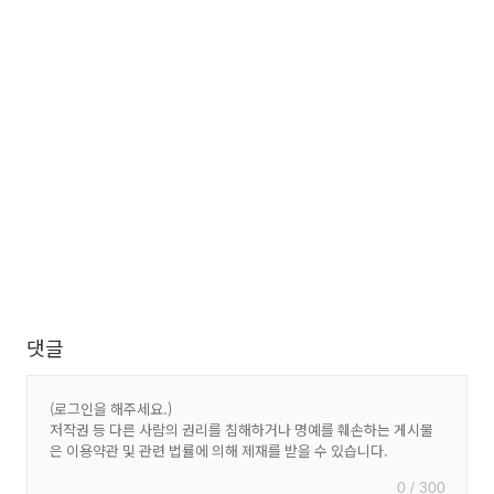
댓글
0 / 300