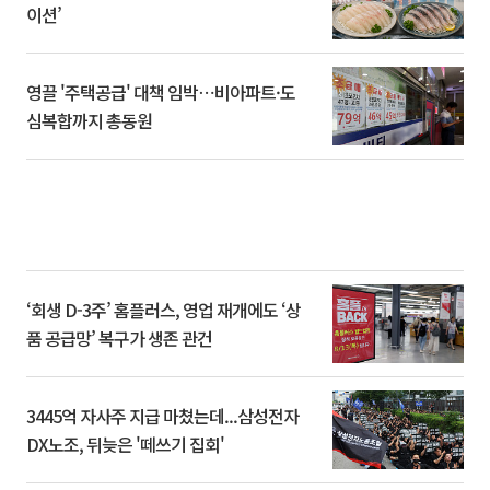
이션’
영끌 '주택공급' 대책 임박⋯비아파트·도
심복합까지 총동원
‘회생 D-3주’ 홈플러스, 영업 재개에도 ‘상
품 공급망’ 복구가 생존 관건
3445억 자사주 지급 마쳤는데...삼성전자
DX노조, 뒤늦은 '떼쓰기 집회'