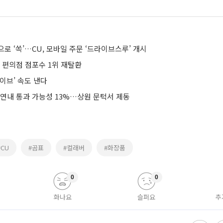
로 ‘쏙’…CU, 모바일 주문 ‘드라이브스루’ 개시
르고 편의점 점포수 1위 재탈환
이브’ 속도 낸다
 연내 통과 가능성 13%…상원 문턱서 제동
#CU
#곰표
#컬래버
#화장품
0
0
화나요
슬퍼요
추