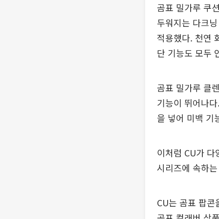
곰표 밀가루 쿠션
두워지는 다크닝
적용했다. 천연 
단 기능도 모두 
곰표 밀가루 클렌
기능이 뛰어나다.
을 넣어 미백 기
이처럼 CU가 다
시리즈에 속하는
CU는 곰표 팝콘
곰표 컬래버 상