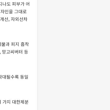
지나도 피부가 어
디자인을 그대로
름개선, 자외선차
노폐물과 피지 흡착
, 망고씨버터 등
 확대될수록 동일
여 가지 대한제분