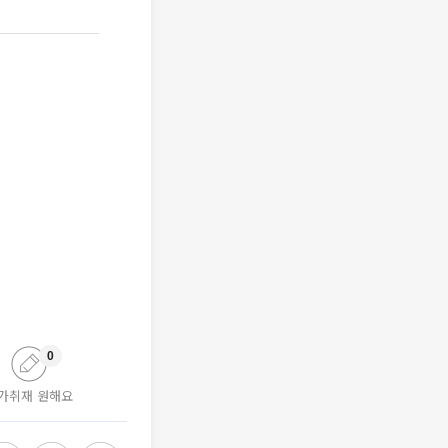
0
가취재 원해요