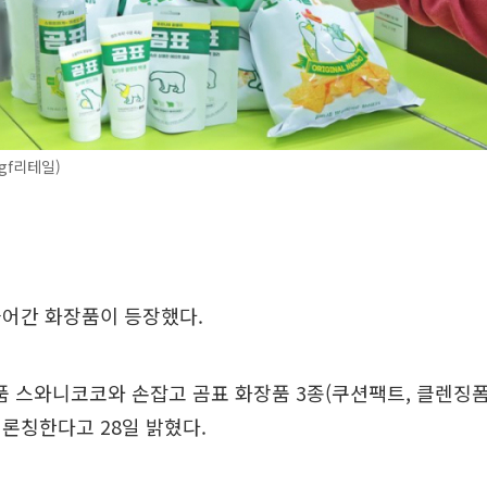
gf리테일)
들어간 화장품이 등장했다.
품 스와니코코와 손잡고 곰표 화장품 3종(쿠션팩트, 클렌징폼
론칭한다고 28일 밝혔다.