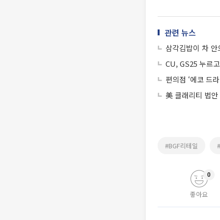
관련 뉴스
삼각김밥이 차 안으
CU, GS25 누
편의점 ‘에코 드라
美 클래리티 법안
#BGF리테일
0
좋아요