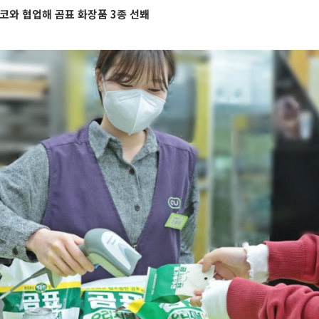
와 협업해 곰표 화장품 3종 선봬