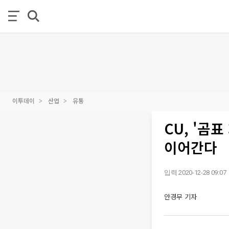
이투데이
산업
유통
CU, '곰
이어간다
입력 2020-12-28 09:07
안경무 기자