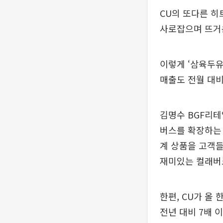
CU의 또다른 히
사로잡으며 뜨거운
이렇게 ‘삼육두
매출도 전월 대비
김명수 BGF리
버스를 확장하는 
계 상품을 고객들
재미있는 컬래버로
한편, CU가 올
전년 대비 7배 