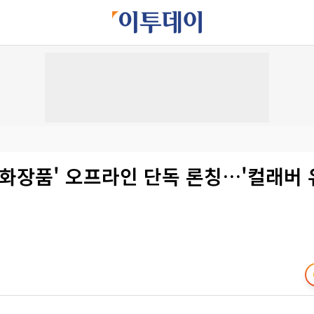
표 화장품' 오프라인 단독 론칭…'컬래버