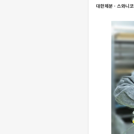
대한제분ㆍ스와니코코