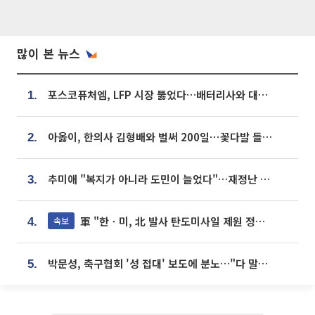
많이 본 뉴스
포스코퓨처엠, LFP 시장 뚫었다…배터리사와 대규모 장기 공급 합의
1.
아옳이, 한의사 김형배와 벌써 200일⋯꽃다발 들고 "프러포즈 아냐"
2.
추미애 "복지가 아니라 도민이 늘었다"…재정난 책임론 정면돌파
3.
軍 "한ㆍ미, 北 발사 탄도미사일 제원 정밀분석 중"
속보
4.
박문성, 축구협회 '성 접대' 보도에 분노…"다 말아먹으려고 작정했나"
5.