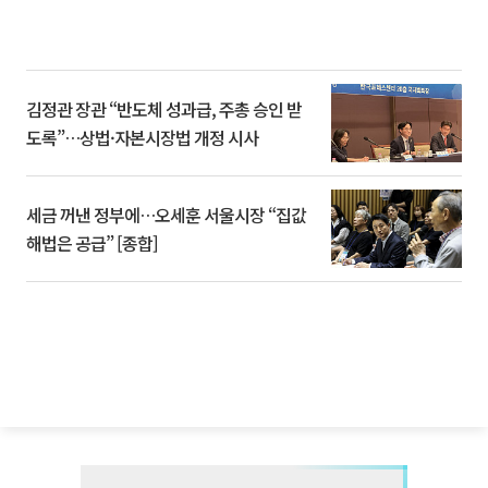
김정관 장관 “반도체 성과급, 주총 승인 받
도록”…상법·자본시장법 개정 시사
세금 꺼낸 정부에…오세훈 서울시장 “집값
해법은 공급” [종합]