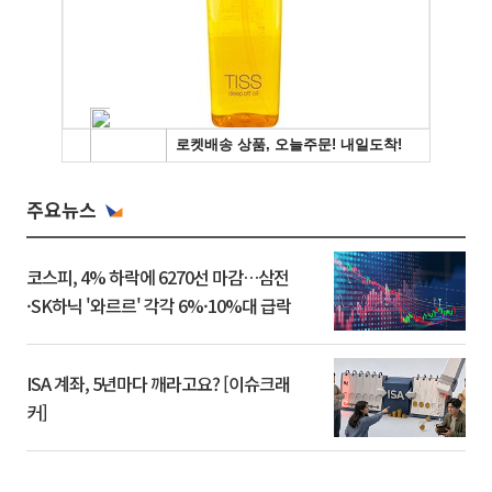
주요뉴스
코스피, 4% 하락에 6270선 마감…삼전
·SK하닉 '와르르' 각각 6%·10%대 급락
ISA 계좌, 5년마다 깨라고요? [이슈크래
커]