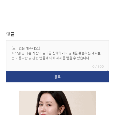
댓글
0 / 300