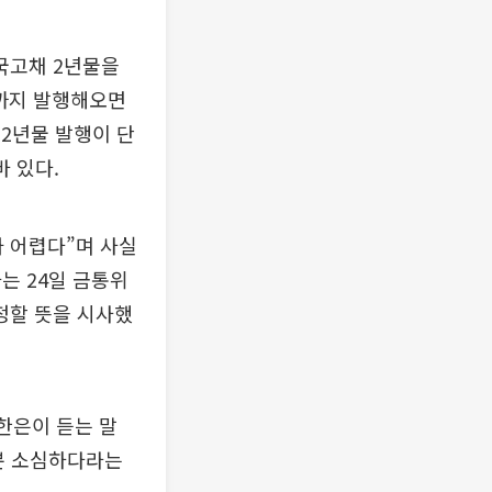
국고채 2년물을
물까지 발행해오면
 2년물 발행이 단
바 있다.
 어렵다”며 사실
는 24일 금통위
정할 뜻을 시사했
한은이 듣는 말
 뿐 소심하다라는