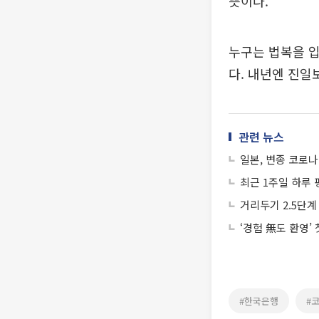
뜻이다.
누구는 법복을 입
다. 내년엔 진일보
관련 뉴스
일본, 변종 코로나
최근 1주일 하루 
거리두기 2.5단
‘경험 無도 환영’
#한국은행
#