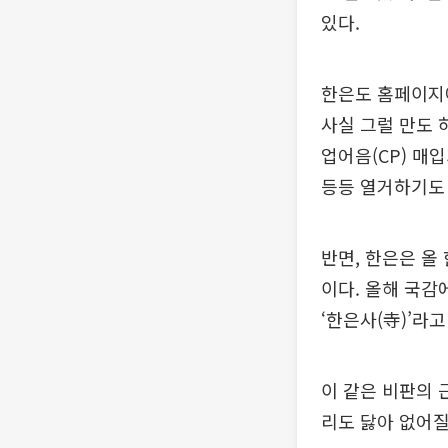
있다.
한은도 홈페이지에
사실 그럴 만도 
업어음(CP) 매
등등 열거하기도
반면, 한은은 올
이다. 올해 국
‘한은사(寺)’라
이 같은 비판의 
리도 닳아 없어질