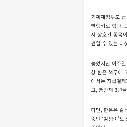
기획재정부도 급
발행키로 했다. 
서 상호간 종목이
견일 수 있는 다
늦었지만 이주열 
상 한은 책무에 
에서는 지급결제
고, 통안채 3년
다만, 한은은 갈
중엔 ‘범생이’도