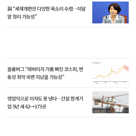
與 “세제개편안 다양한 목소리 수렴…이달
말 정리 가능성”
블룸버그 “레버리지 거품 빠진 코스피, 변
동성 최악 국면 지났을 가능성”
영업익으로 이자도 못 낸다…건설 한계기
업 5년 새 62→173곳