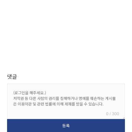
댓글
0 / 300