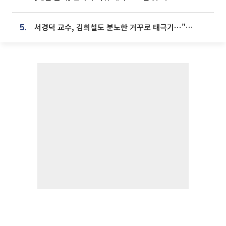
서경덕 교수, 김희철도 분노한 거꾸로 태극기⋯"엉터리는 아냐, 아쉬울 뿐"
5.