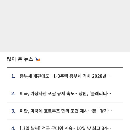
많이 본 뉴스
종부세 개편에도…1·3주택 종부세 격차 2028년부터 확대
1.
미국, 가상자산 포괄 규제 속도…상원, ‘클래리티법’ 9월 절차투표 추진
2.
이란, 미국에 호르무즈 합의 조건 제시…美 “경기 아직 안 끝나” [종합]
3.
[내일 날씨] 전국 무더위 계속…10일 낮 최고 34도 육박
4.