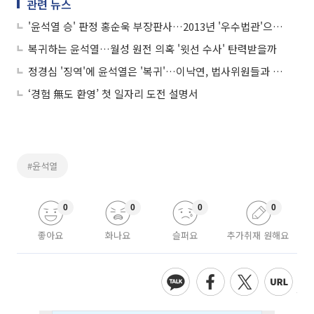
관련 뉴스
'윤석열 승' 판정 홍순욱 부장판사…2013년 '우수법관'으로 선정
복귀하는 윤석열…월성 원전 의혹 '윗선 수사' 탄력받을까
정경심 '징역'에 윤석열은 '복귀'…이낙연, 법사위원들과 긴급회의
‘경험 無도 환영’ 첫 일자리 도전 설명서
#윤석열
0
0
0
0
좋아요
화나요
슬퍼요
추가취재 원해요