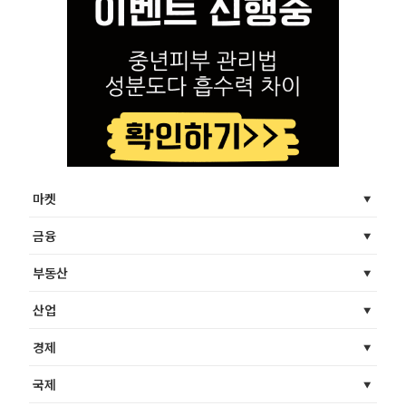
마켓
금융
부동산
산업
경제
국제