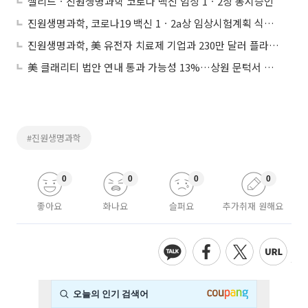
셀리드ㆍ진원생명과학 코로나 백신 임상 1ㆍ2상 동시승인
진원생명과학, 코로나19 백신 1ㆍ2a상 임상시험계획 식약처 승인
진원생명과학, 美 유전자 치료제 기업과 230만 달러 플라스미드 DNA 의약품 공급 계약
美 클래리티 법안 연내 통과 가능성 13%…상원 문턱서 제동
#진원생명과학
0
0
0
0
좋아요
화나요
슬퍼요
추가취재 원해요