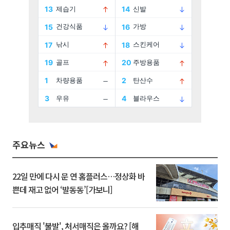
주요뉴스
22일 만에 다시 문 연 홈플러스…정상화 바
쁜데 재고 없어 ‘발동동’[가보니]
입추매직 '불발', 처서매직은 올까요? [해