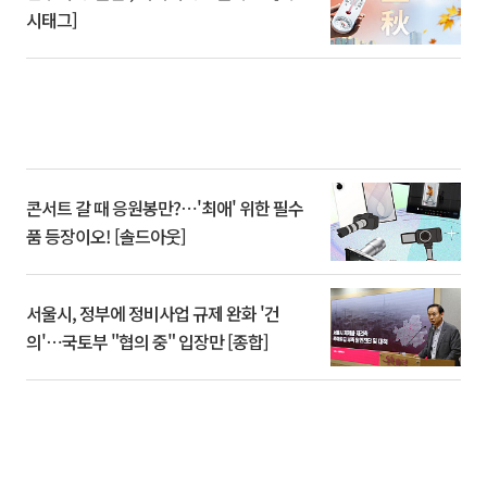
시태그]
콘서트 갈 때 응원봉만?⋯'최애' 위한 필수
품 등장이오! [솔드아웃]
서울시, 정부에 정비사업 규제 완화 '건
의'⋯국토부 "협의 중" 입장만 [종합]