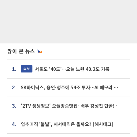
많이 본 뉴스
서울도 '40도'…오늘 노원 40.2도 기록
속보
1.
SK하이닉스, 용인·청주에 54조 투자…AI 메모리 생산기지 키운다
2.
'2TV 생생정보' 오늘방송맛집- 배우 강성진 단골! 쌀국수ㆍ푸팟퐁 커리 맛집 '블○○○'
3.
입추매직 '불발', 처서매직은 올까요? [해시태그]
4.