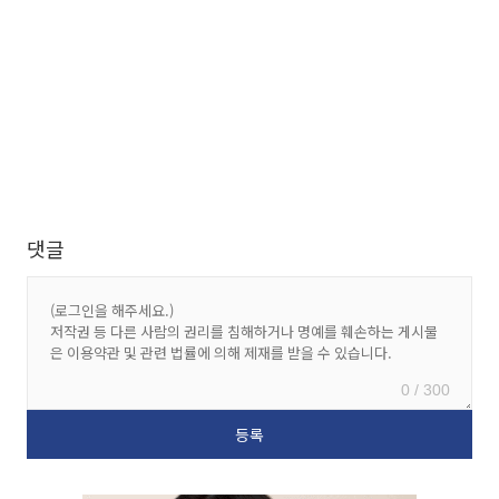
댓글
0 / 300