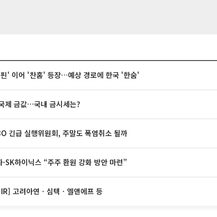
돌핀' 이어 '찬홈' 등장…예상 경로에 한국 '한숨'
국제 금값…국내 금시세는?
BO 긴급 실행위원회, 주말도 폭염취소 될까
·SK하이닉스 “주주 환원 강화 방안 마련”
 IR] 고려아연ㆍ심텍ㆍ엘앤에프 등