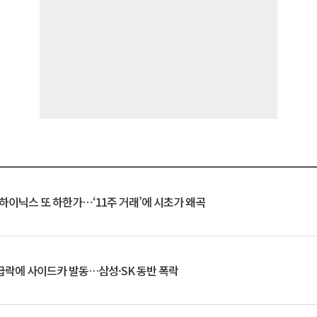
K하이닉스 또 하한가⋯‘11주 거래’에 시초가 왜곡
 급락에 사이드카 발동…삼성·SK 동반 폭락