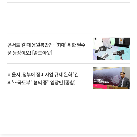
콘서트 갈 때 응원봉만?⋯'최애' 위한 필수
품 등장이오! [솔드아웃]
서울시, 정부에 정비사업 규제 완화 '건
의'⋯국토부 "협의 중" 입장만 [종합]