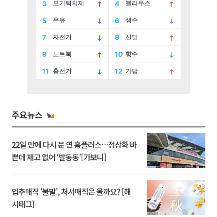
주요뉴스
22일 만에 다시 문 연 홈플러스…정상화 바
쁜데 재고 없어 ‘발동동’[가보니]
입추매직 '불발', 처서매직은 올까요? [해
시태그]