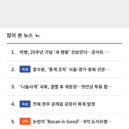
많이 본 뉴스
빅뱅, 20주년 기념 '새 뱅봉' 선보인다⋯콘서트 앞두고 팝업 개최
1.
합수본, '통계 조작' 서울·경기·충북 선관위 등 추가 압수수색
속보
2.
‘나솔사계’ 국화, 결별 후 재등장⋯첫인상 투표 휩쓸고 ‘인기녀’ 등극
3.
전북 완주 삼례읍 공장서 화재 발생
속보
4.
논란의 'Busan is Good'…8억 도시브랜드, 용산 대통령실 CI 업체가 수행
단독
5.