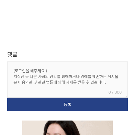
댓글
0 / 300