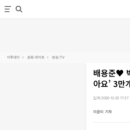
이투데이
문화·라이프
방송/TV
배용준♥ 박
아요’ 3만
입력 2020-12-23 17:27
이윤미 기자