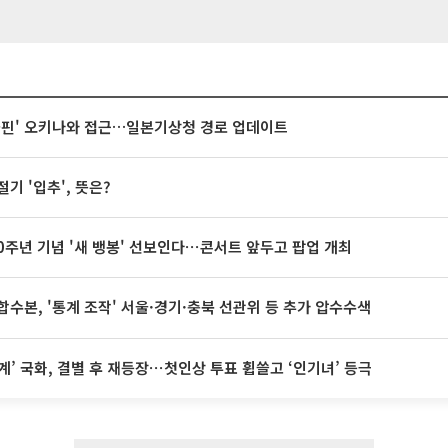
돌핀' 오키나와 접근…일본기상청 경로 업데이트
절기 '입추', 뜻은?
20주년 기념 '새 뱅봉' 선보인다⋯콘서트 앞두고 팝업 개최
합수본, '통계 조작' 서울·경기·충북 선관위 등 추가 압수수색
계’ 국화, 결별 후 재등장⋯첫인상 투표 휩쓸고 ‘인기녀’ 등극