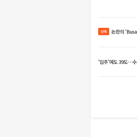
논란의 'Bus
단독
'입추'에도 39도⋯