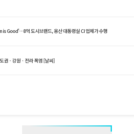
an is Good'…8억 도시브랜드, 용산 대통령실 CI 업체가 수행
수도권ㆍ강원ㆍ전라 폭염 [날씨]