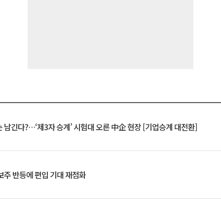
 남긴다?…‘제3자 승계’ 시험대 오른 中企 현장 [기업승계 대전환]
후보주 반등에 편입 기대 재점화