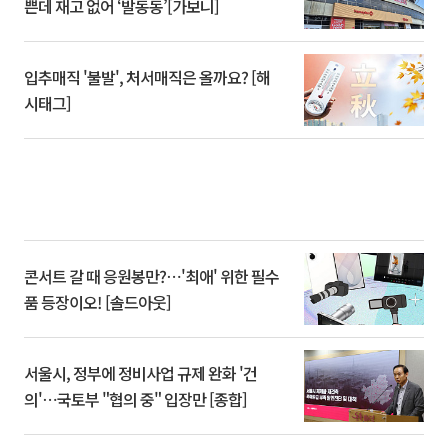
쁜데 재고 없어 ‘발동동’[가보니]
입추매직 '불발', 처서매직은 올까요? [해
시태그]
콘서트 갈 때 응원봉만?⋯'최애' 위한 필수
품 등장이오! [솔드아웃]
서울시, 정부에 정비사업 규제 완화 '건
의'⋯국토부 "협의 중" 입장만 [종합]