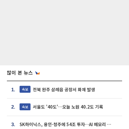
많이 본 뉴스
전북 완주 삼례읍 공장서 화재 발생
속보
1.
서울도 '40도'…오늘 노원 40.2도 기록
속보
2.
SK하이닉스, 용인·청주에 54조 투자…AI 메모리 생산기지 키운다
3.