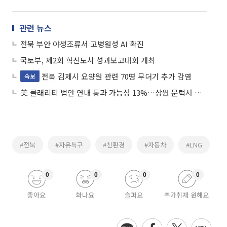
관련 뉴스
전북 부안 야생조류서 고병원성 AI 확진
국토부, 제2회 혁신도시 성과보고대회 개최
전북 김제시 요양원 관련 70명 무더기 추가 감염
속보
美 클래리티 법안 연내 통과 가능성 13%…상원 문턱서 제동
#전북
#자유특구
#친환경
#자동차
#LNG
0
0
0
0
좋아요
화나요
슬퍼요
추가취재 원해요