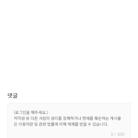
댓글
0 / 300