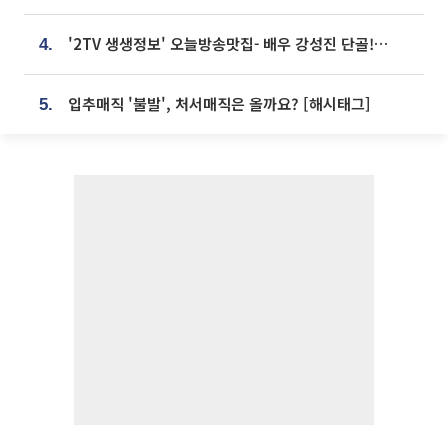
'2TV 생생정보' 오늘방송맛집- 배우 강성진 단골! 쌀국수ㆍ푸팟퐁 커리 맛집 '블○○○'
4.
입추매직 '불발', 처서매직은 올까요? [해시태그]
5.