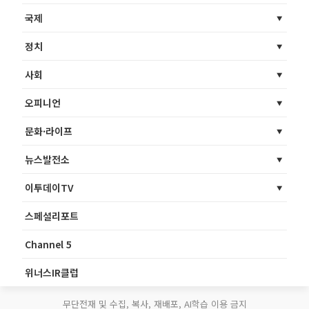
국제
정치
사회
오피니언
문화·라이프
뉴스발전소
이투데이TV
스페셜리포트
Channel 5
위너스IR클럽
무단전재 및 수집, 복사, 재배포, AI학습 이용 금지