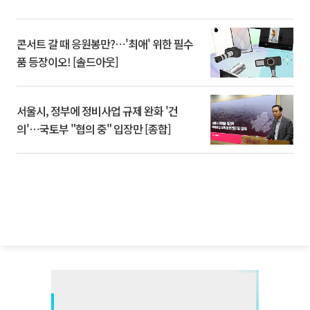
콘서트 갈 때 응원봉만?⋯'최애' 위한 필수
품 등장이오! [솔드아웃]
서울시, 정부에 정비사업 규제 완화 '건
의'⋯국토부 "협의 중" 입장만 [종합]