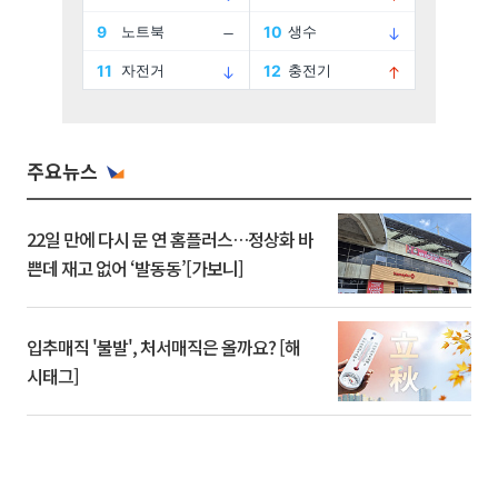
주요뉴스
22일 만에 다시 문 연 홈플러스…정상화 바
쁜데 재고 없어 ‘발동동’[가보니]
입추매직 '불발', 처서매직은 올까요? [해
시태그]