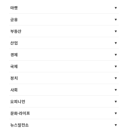
마켓
금융
부동산
산업
경제
국제
정치
사회
오피니언
문화·라이프
뉴스발전소