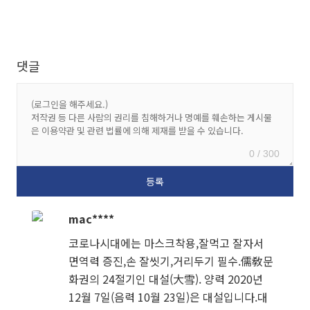
댓글
0 / 300
mac****
코로나시대에는 마스크착용,잘먹고 잘자서
면역력 증진,손 잘씻기,거리두기 필수.儒敎문
화권의 24절기인 대설(大雪). 양력 2020년
12월 7일(음력 10월 23일)은 대설입니다.대