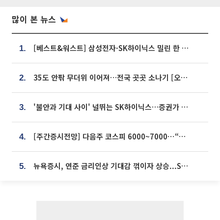
많이 본 뉴스
[베스트&워스트] 삼성전자·SK하이닉스 밀린 한 주…상상인증권은 85% 급등
1.
35도 안팎 무더위 이어져…전국 곳곳 소나기 [오늘 날씨]
2.
'불안과 기대 사이' 널뛰는 SK하이닉스…증권가 "HBM4·LTA 기반 펀터멘털 견고"
3.
[주간증시전망] 다음주 코스피 6000~7000⋯“外人 수급은 정책이 변수”
4.
뉴욕증시, 연준 금리인상 기대감 꺾이자 상승...S&P500 사상 최고치 [종합]
5.