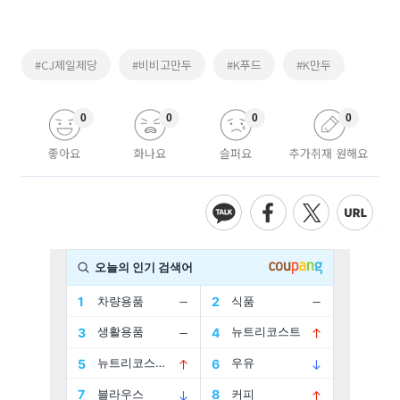
#CJ제일제당
#비비고만두
#K푸드
#K만두
0
0
0
0
좋아요
화나요
슬퍼요
추가취재 원해요