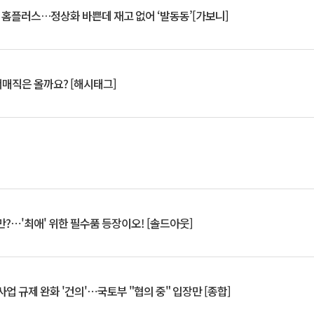
연 홈플러스…정상화 바쁜데 재고 없어 ‘발동동’[가보니]
서매직은 올까요? [해시태그]
?⋯'최애' 위한 필수품 등장이오! [솔드아웃]
업 규제 완화 '건의'⋯국토부 "협의 중" 입장만 [종합]