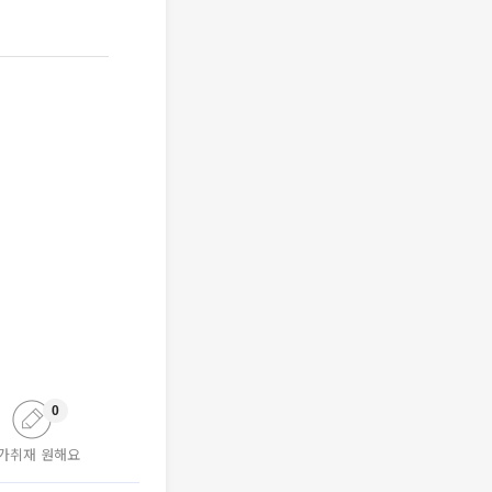
0
가취재 원해요