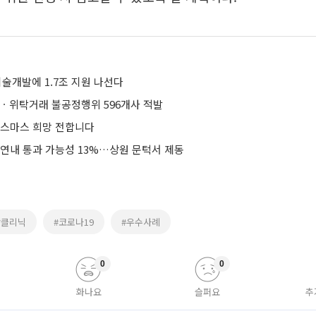
 기술개발에 1.7조 지원 나선다
수ㆍ위탁거래 불공정행위 596개사 적발
리스마스 희망 전합니다
 연내 통과 가능성 13%…상원 문턱서 제동
장클리닉
#코로나19
#우수사례
0
0
화나요
슬퍼요
추