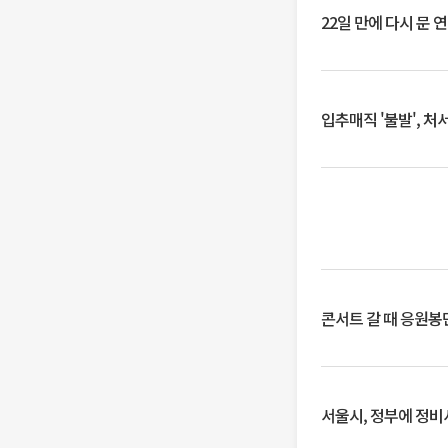
22일 만에 다시 문 
입추매직 '불발', 처
콘서트 갈 때 응원봉만
서울시, 정부에 정비사