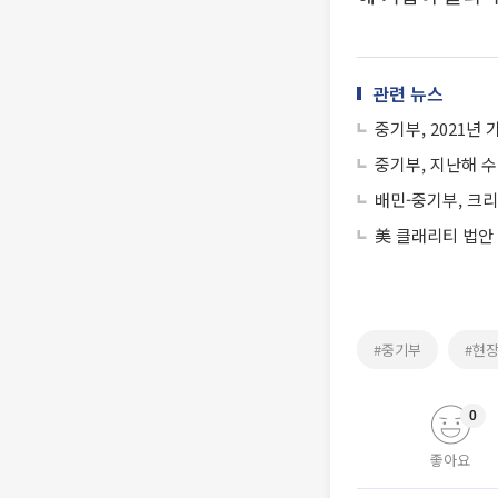
관련 뉴스
중기부, 2021년
중기부, 지난해 
배민-중기부, 크
美 클래리티 법안
#중기부
#현
0
좋아요