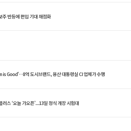
후보주 반등에 편입 기대 재점화
an is Good'…8억 도시브랜드, 용산 대통령실 CI 업체가 수행
플러스 ‘오늘 가오픈’...13일 정식 개장 시험대