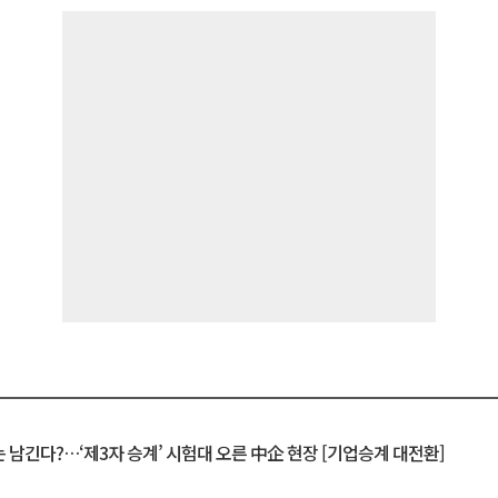
 남긴다?…‘제3자 승계’ 시험대 오른 中企 현장 [기업승계 대전환]