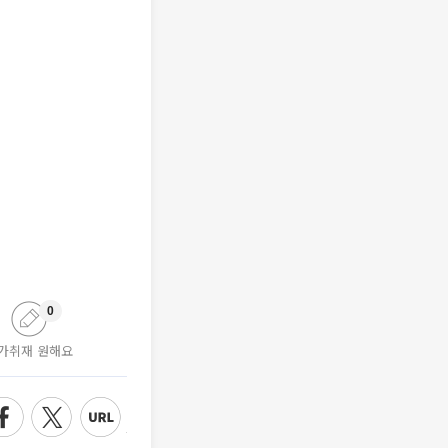
0
가취재 원해요