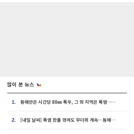
많이 본 뉴스
동해안은 시간당 80㎜ 폭우, 그 외 지역은 폭염…‘극과 극 날씨’
1.
[내일 날씨] 폭염 한풀 꺾여도 무더위 계속⋯동해안 이틀 연속 비
2.