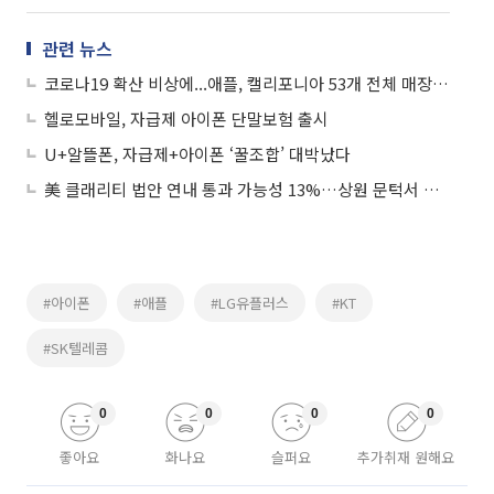
관련 뉴스
코로나19 확산 비상에...애플, 캘리포니아 53개 전체 매장 폐쇄
헬로모바일, 자급제 아이폰 단말보험 출시
U+알뜰폰, 자급제+아이폰 ‘꿀조합’ 대박났다
美 클래리티 법안 연내 통과 가능성 13%…상원 문턱서 제동
#아이폰
#애플
#LG유플러스
#KT
#SK텔레콤
0
0
0
0
좋아요
화나요
슬퍼요
추가취재 원해요