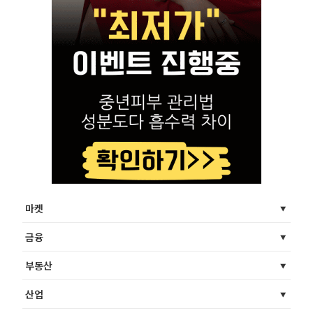
마켓
금융
부동산
산업