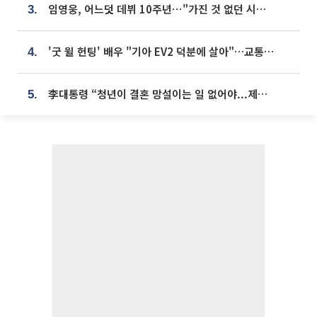
임영웅, 어느덧 데뷔 10주년⋯"가진 것 없던 시절, 내 앞엔 20명의 팬뿐"
3.
'굿 윌 헌팅' 배우 "기아 EV2 덕분에 살아"…교통사고 후 안전성 극찬
4.
李대통령 “청년이 결혼 망설이는 일 없어야...제도상 불이익 조사”
5.