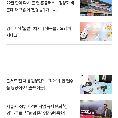
22일 만에 다시 문 연 홈플러스…정상화 바
쁜데 재고 없어 ‘발동동’[가보니]
입추매직 '불발', 처서매직은 올까요? [해
시태그]
콘서트 갈 때 응원봉만?⋯'최애' 위한 필수
품 등장이오! [솔드아웃]
서울시, 정부에 정비사업 규제 완화 '건
의'⋯국토부 "협의 중" 입장만 [종합]