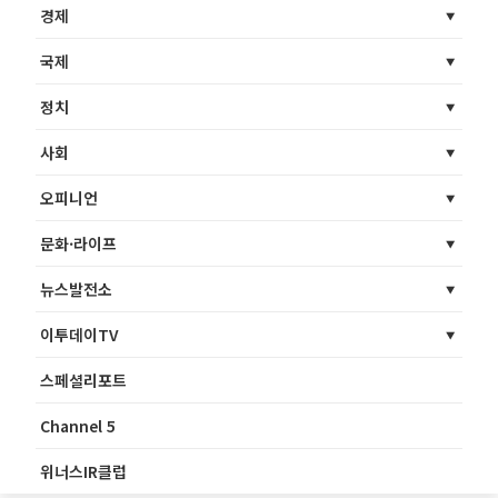
경제
국제
정치
사회
오피니언
문화·라이프
뉴스발전소
이투데이TV
스페셜리포트
Channel 5
위너스IR클럽