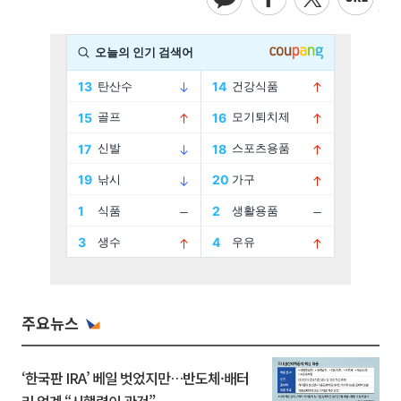
주요뉴스
‘한국판 IRA’ 베일 벗었지만…반도체·배터
리 업계 “시행령이 관건”