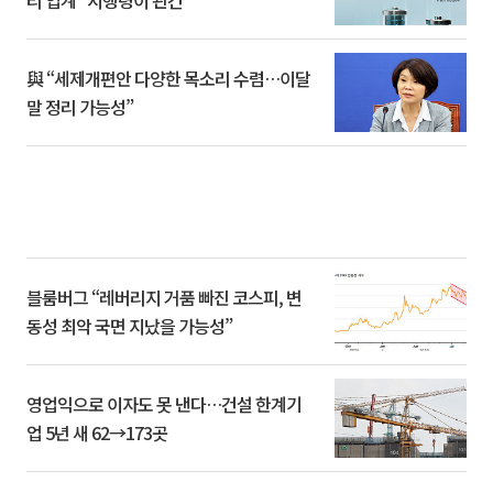
與 “세제개편안 다양한 목소리 수렴…이달
말 정리 가능성”
블룸버그 “레버리지 거품 빠진 코스피, 변
동성 최악 국면 지났을 가능성”
영업익으로 이자도 못 낸다…건설 한계기
업 5년 새 62→173곳