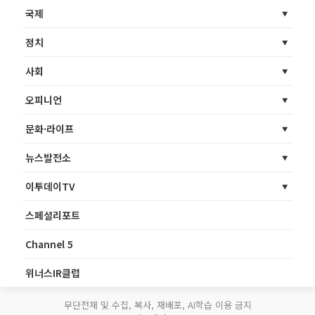
국제
정치
사회
오피니언
문화·라이프
뉴스발전소
이투데이TV
스페셜리포트
Channel 5
위너스IR클럽
무단전재 및 수집, 복사, 재배포, AI학습 이용 금지