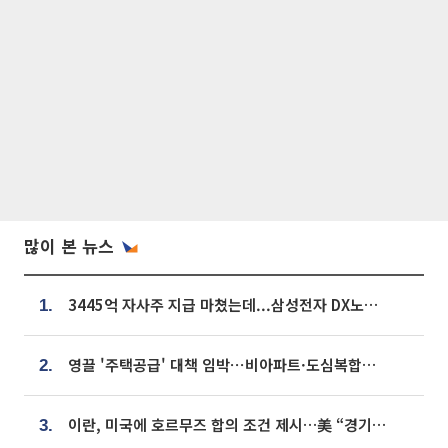
많이 본 뉴스
3445억 자사주 지급 마쳤는데...삼성전자 DX노조, 뒤늦은 '떼쓰기 집회'
1.
영끌 '주택공급' 대책 임박⋯비아파트·도심복합까지 총동원
2.
이란, 미국에 호르무즈 합의 조건 제시…美 “경기 아직 안 끝나” [종합]
3.