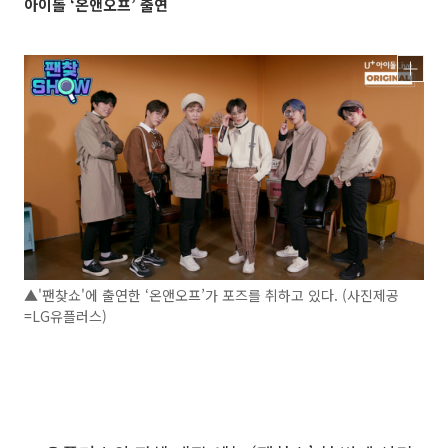
아이돌 ‘온앤오프’ 출연
▲'팬찾쇼'에 출연한 ‘온앤오프’가 포즈를 취하고 있다. (사진제공
=LG유플러스)