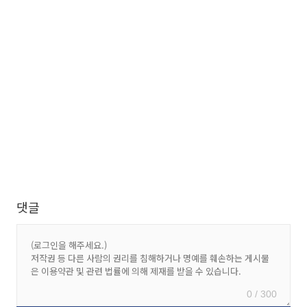
댓글
0 / 300