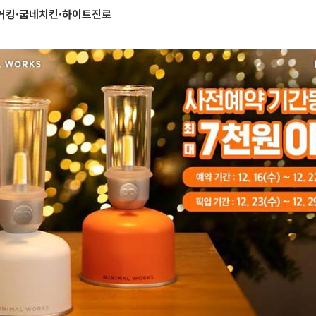
거킹·굽네치킨·하이트진로