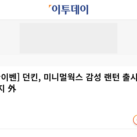
꿀이벤] 던킨, 미니멀웍스 감성 랜턴 
지 外