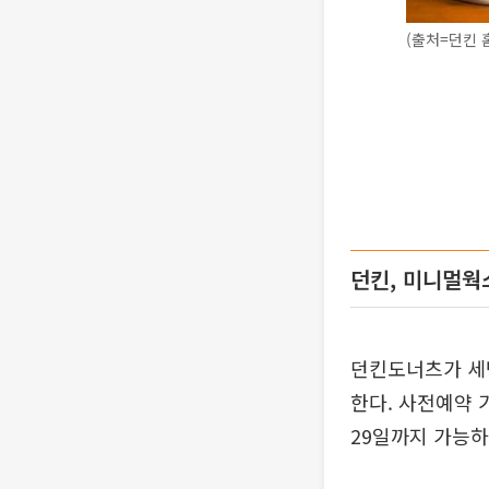
(출처=던킨 
던킨, 미니멀웍
던킨도너츠가 세번
한다. 사전예약 
29일까지 가능하