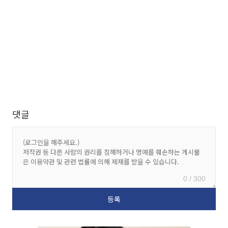
댓글
0 / 300