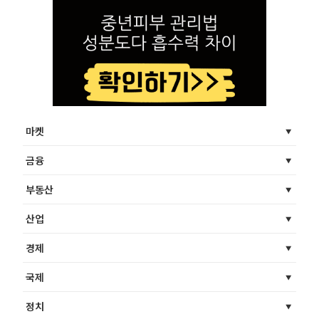
마켓
금융
부동산
산업
경제
국제
정치