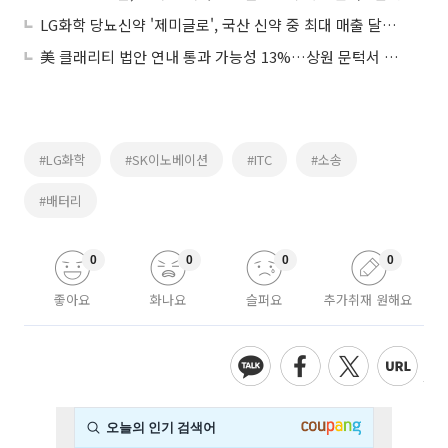
LG화학 당뇨신약 '제미글로', 국산 신약 중 최대 매출 달성…11월 누적 매출 1062억
美 클래리티 법안 연내 통과 가능성 13%…상원 문턱서 제동
#LG화학
#SK이노베이션
#ITC
#소송
#배터리
0
0
0
0
좋아요
화나요
슬퍼요
추가취재 원해요