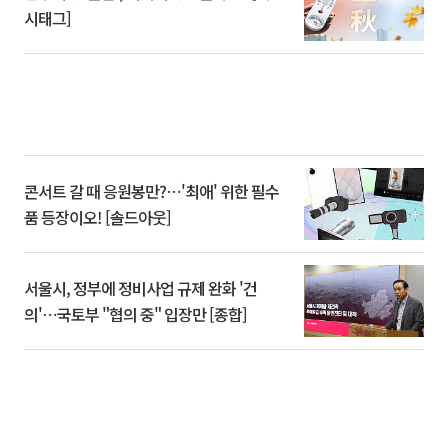
시태그]
콘서트 갈 때 응원봉만?⋯'최애' 위한 필수
품 등장이오! [솔드아웃]
서울시, 정부에 정비사업 규제 완화 '건
의'⋯국토부 "협의 중" 입장만 [종합]