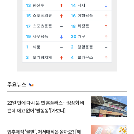
주요뉴스
22일 만에 다시 문 연 홈플러스…정상화 바
쁜데 재고 없어 ‘발동동’[가보니]
입추매직 '불발', 처서매직은 올까요? [해