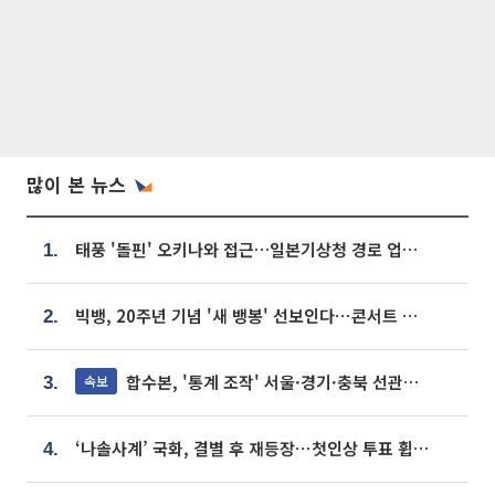
많이 본 뉴스
태풍 '돌핀' 오키나와 접근…일본기상청 경로 업데이트
1.
빅뱅, 20주년 기념 '새 뱅봉' 선보인다⋯콘서트 앞두고 팝업 개최
2.
합수본, '통계 조작' 서울·경기·충북 선관위 등 추가 압수수색
속보
3.
‘나솔사계’ 국화, 결별 후 재등장⋯첫인상 투표 휩쓸고 ‘인기녀’ 등극
4.