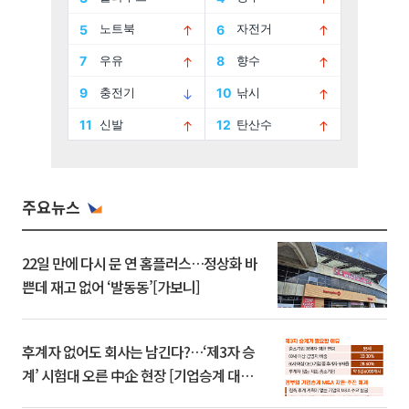
주요뉴스
22일 만에 다시 문 연 홈플러스…정상화 바
쁜데 재고 없어 ‘발동동’[가보니]
후계자 없어도 회사는 남긴다?…‘제3자 승
계’ 시험대 오른 中企 현장 [기업승계 대전
환]