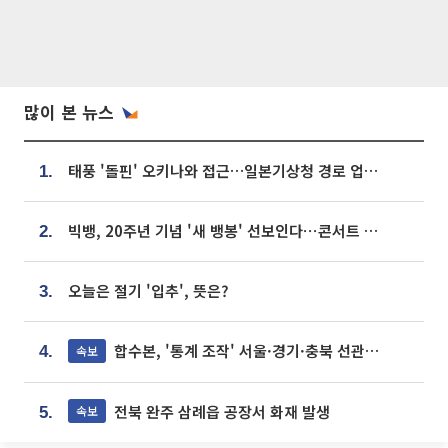
많이 본 뉴스
태풍 '돌핀' 오키나와 접근…일본기상청 경로 업데이트
1.
빅뱅, 20주년 기념 '새 뱅봉' 선보인다⋯콘서트 앞두고 팝업 개최
2.
오늘은 절기 '입추', 뜻은?
3.
합수본, '통계 조작' 서울·경기·충북 선관위 등 추가 압수수색
속보
4.
전북 완주 삼례읍 공장서 화재 발생
속보
5.