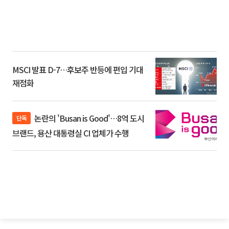
MSCI 발표 D-7…후보주 반등에 편입 기대
재점화
논란의 'Busan is Good'…8억 도시
단독
브랜드, 용산 대통령실 CI 업체가 수행