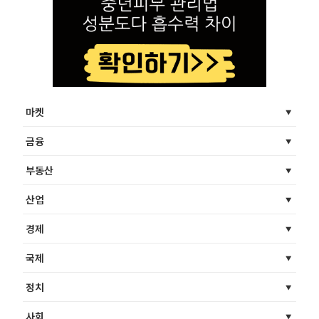
마켓
금융
부동산
산업
경제
국제
정치
사회