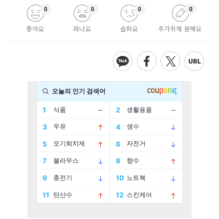
0
0
0
0
좋아요
화나요
슬퍼요
추가취재 원해요