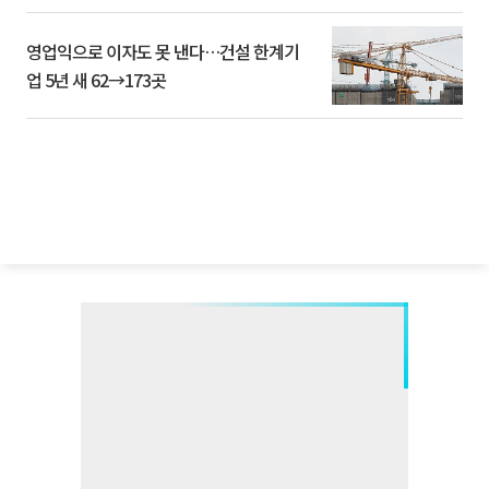
영업익으로 이자도 못 낸다…건설 한계기
업 5년 새 62→173곳