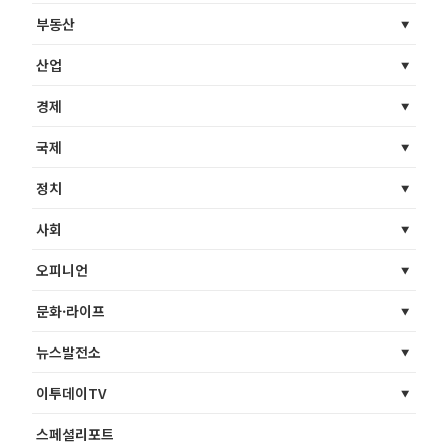
부동산
산업
경제
국제
정치
사회
오피니언
문화·라이프
뉴스발전소
이투데이TV
스페셜리포트