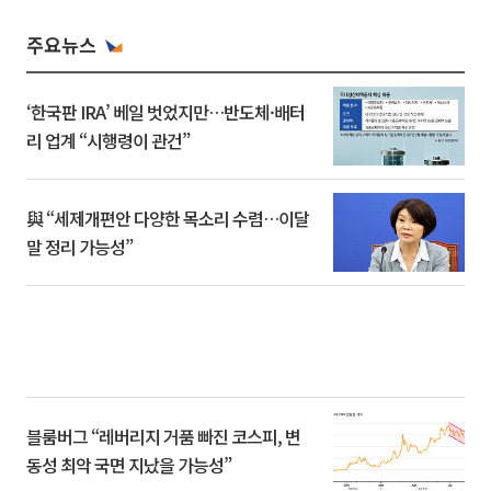
주요뉴스
‘한국판 IRA’ 베일 벗었지만…반도체·배터
리 업계 “시행령이 관건”
與 “세제개편안 다양한 목소리 수렴…이달
말 정리 가능성”
블룸버그 “레버리지 거품 빠진 코스피, 변
동성 최악 국면 지났을 가능성”