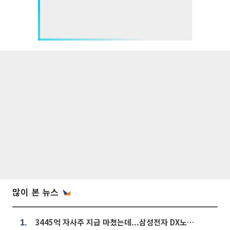
많이 본 뉴스
3445억 자사주 지급 마쳤는데...삼성전자 DX노조, 뒤늦은 '떼쓰기 집회'
1.