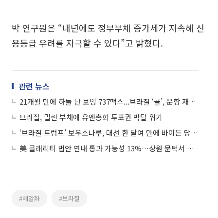
박 연구원은 “내년에도 정부부채 증가세가 지속해 신
용등급 우려를 자극할 수 있다”고 밝혔다.
관련 뉴스
21개월 만에 하늘 난 보잉 737맥스...브라질 ‘골’, 운항 재개 첫 항공사
브라질, 밀린 부채에 유엔총회 투표권 박탈 위기
‘브라질 트럼프’ 보우소나루, 대선 한 달여 만에 바이든 당선 인정…푸틴도 축하 서한
美 클래리티 법안 연내 통과 가능성 13%…상원 문턱서 제동
#헤알화
#브라질