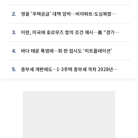
영끌 '주택공급' 대책 임박⋯비아파트·도심복합까지 총동원
2.
이란, 미국에 호르무즈 합의 조건 제시…美 “경기 아직 안 끝나” [종합]
3.
바다 태운 폭염에…회 한 접시도 ‘히트플레이션’
4.
종부세 개편에도…1·3주택 종부세 격차 2028년부터 확대
5.