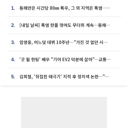
동해안은 시간당 80㎜ 폭우, 그 외 지역은 폭염…‘극과 극 날씨’
1.
[내일 날씨] 폭염 한풀 꺾여도 무더위 계속⋯동해안 이틀 연속 비
2.
임영웅, 어느덧 데뷔 10주년⋯"가진 것 없던 시절, 내 앞엔 20명의 팬뿐"
3.
'굿 윌 헌팅' 배우 "기아 EV2 덕분에 살아"…교통사고 후 안전성 극찬
4.
김희철, '뒤집힌 태극기' 지적 후 정치색 논란…"좌우 떠나 우리나라 국기"
5.