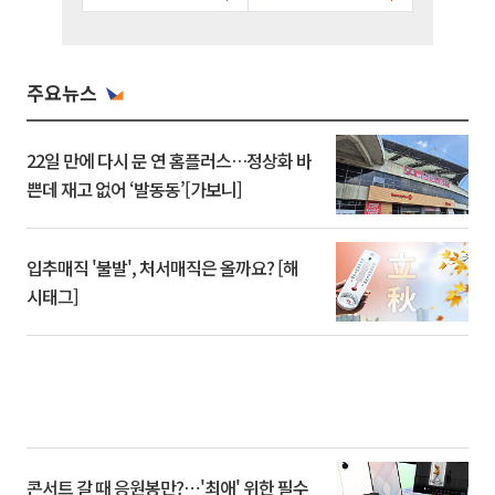
주요뉴스
22일 만에 다시 문 연 홈플러스…정상화 바
쁜데 재고 없어 ‘발동동’[가보니]
입추매직 '불발', 처서매직은 올까요? [해
시태그]
콘서트 갈 때 응원봉만?⋯'최애' 위한 필수