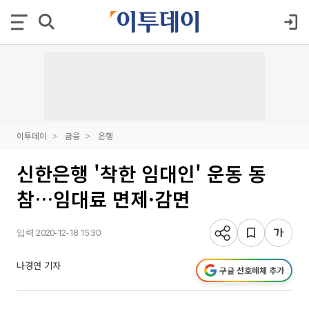
이투데이
금융
은행
신한은행 '착한 임대인' 운동 동
참…임대료 면제·감면
입력 2020-12-18 15:30
나경연 기자
구글 선호매체 추가