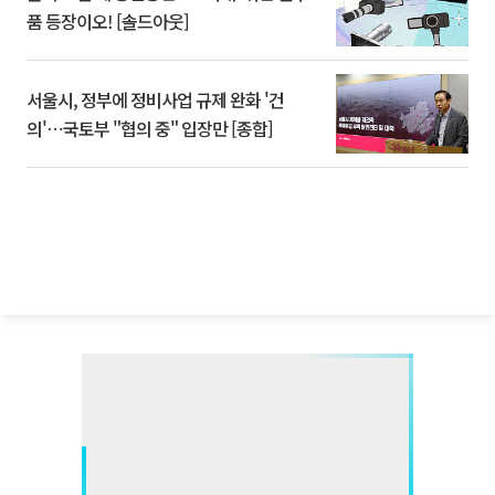
품 등장이오! [솔드아웃]
서울시, 정부에 정비사업 규제 완화 '건
의'⋯국토부 "협의 중" 입장만 [종합]