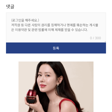
댓글
0 / 300