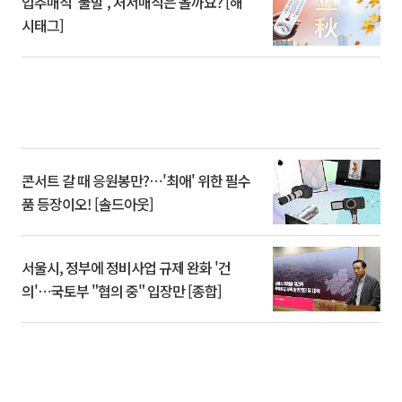
입추매직 '불발', 처서매직은 올까요? [해
시태그]
콘서트 갈 때 응원봉만?⋯'최애' 위한 필수
품 등장이오! [솔드아웃]
서울시, 정부에 정비사업 규제 완화 '건
의'⋯국토부 "협의 중" 입장만 [종합]