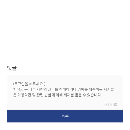
댓글
0 / 300