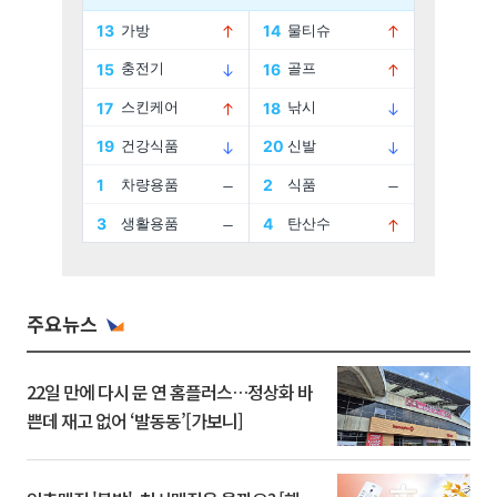
주요뉴스
22일 만에 다시 문 연 홈플러스…정상화 바
쁜데 재고 없어 ‘발동동’[가보니]