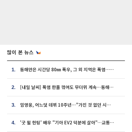
많이 본 뉴스
동해안은 시간당 80㎜ 폭우, 그 외 지역은 폭염…‘극과 극 날씨’
1.
[내일 날씨] 폭염 한풀 꺾여도 무더위 계속⋯동해안 이틀 연속 비
2.
임영웅, 어느덧 데뷔 10주년⋯"가진 것 없던 시절, 내 앞엔 20명의 팬뿐"
3.
'굿 윌 헌팅' 배우 "기아 EV2 덕분에 살아"…교통사고 후 안전성 극찬
4.