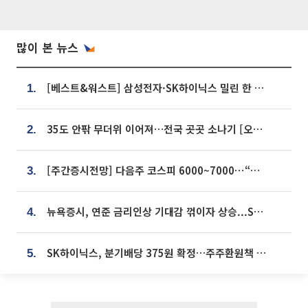
많이 본 뉴스
[베스트&워스트] 삼성전자·SK하이닉스 밀린 한 주…상상인증권은 85% 급등
1.
35도 안팎 무더위 이어져…전국 곳곳 소나기 [오늘 날씨]
2.
[주간증시전망] 다음주 코스피 6000~7000⋯“外人 수급은 정책이 변수”
3.
뉴욕증시, 연준 금리인상 기대감 꺾이자 상승...S&P500 사상 최고치 [종합]
4.
SK하이닉스, 분기배당 375원 확정…주주환원책 9월로 앞당겨 발표
5.