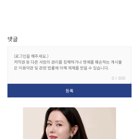
댓글
0 / 300