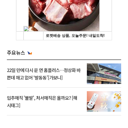
주요뉴스
22일 만에 다시 문 연 홈플러스…정상화 바
쁜데 재고 없어 ‘발동동’[가보니]
입추매직 '불발', 처서매직은 올까요? [해
시태그]