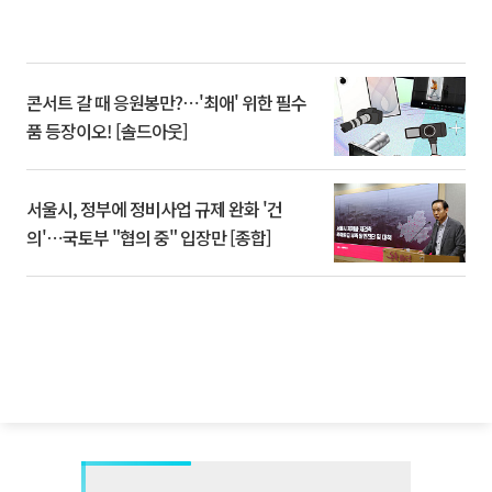
콘서트 갈 때 응원봉만?⋯'최애' 위한 필수
품 등장이오! [솔드아웃]
서울시, 정부에 정비사업 규제 완화 '건
의'⋯국토부 "협의 중" 입장만 [종합]