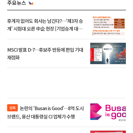
주요뉴스
후계자 없어도 회사는 남긴다?…‘제3자 승
계’ 시험대 오른 中企 현장 [기업승계 대전
환]
MSCI 발표 D-7…후보주 반등에 편입 기대
재점화
논란의 'Busan is Good'…8억 도시
단독
브랜드, 용산 대통령실 CI 업체가 수행