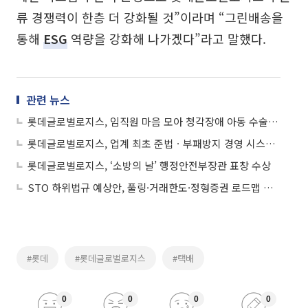
류 경쟁력이 한층 더 강화될 것”이라며 “그린배송을
통해
ESG
역량을 강화해 나가겠다”라고 말했다.
관련 뉴스
롯데글로벌로지스, 임직원 마음 모아 청각장애 아동 수술비 지원
롯데글로벌로지스, 업계 최초 준법ㆍ부패방지 경영 시스템 국제표준 동시 획득
롯데글로벌로지스, ‘소방의 날’ 행정안전부장관 표창 수상
STO 하위법규 예상안, 풀링·거래한도·정형증권 로드맵 제시
#롯데
#롯데글로벌로지스
#택배
0
0
0
0