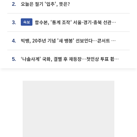
오늘은 절기 '입추', 뜻은?
2.
합수본, '통계 조작' 서울·경기·충북 선관위 등 추가 압수수색
속보
3.
빅뱅, 20주년 기념 '새 뱅봉' 선보인다⋯콘서트 앞두고 팝업 개최
4.
‘나솔사계’ 국화, 결별 후 재등장⋯첫인상 투표 휩쓸고 ‘인기녀’ 등극
5.