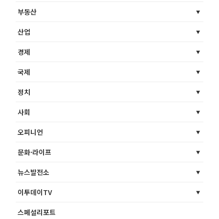
부동산
산업
경제
국제
정치
사회
오피니언
문화·라이프
뉴스발전소
이투데이TV
스페셜리포트