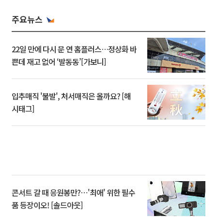
주요뉴스
22일 만에 다시 문 연 홈플러스…정상화 바
쁜데 재고 없어 ‘발동동’[가보니]
입추매직 '불발', 처서매직은 올까요? [해
시태그]
콘서트 갈 때 응원봉만?⋯'최애' 위한 필수
품 등장이오! [솔드아웃]