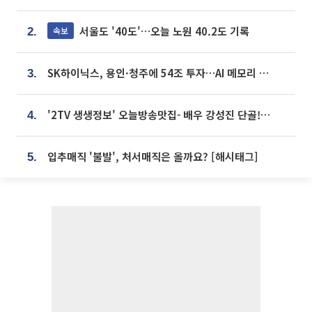
서울도 '40도'…오늘 노원 40.2도 기록
속보
2.
SK하이닉스, 용인·청주에 54조 투자…AI 메모리 생산기지 키운다
3.
'2TV 생생정보' 오늘방송맛집- 배우 강성진 단골! 쌀국수ㆍ푸팟퐁 커리 맛집 '블○○○'
4.
입추매직 '불발', 처서매직은 올까요? [해시태그]
5.