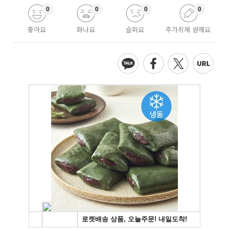
0
0
0
0
좋아요
화나요
슬퍼요
추가취재 원해요