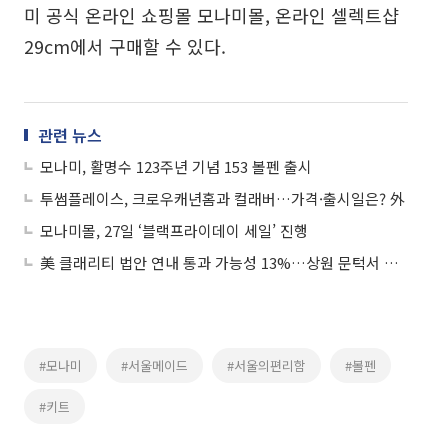
미 공식 온라인 쇼핑몰 모나미몰, 온라인 셀렉트샵
29cm에서 구매할 수 있다.
관련 뉴스
모나미, 활명수 123주년 기념 153 볼펜 출시
투썸플레이스, 크로우캐년홈과 컬래버…가격·출시일은? 外
모나미몰, 27일 ‘블랙프라이데이 세일’ 진행
美 클래리티 법안 연내 통과 가능성 13%…상원 문턱서 제동
#모나미
#서울메이드
#서울의편리함
#볼펜
#키트