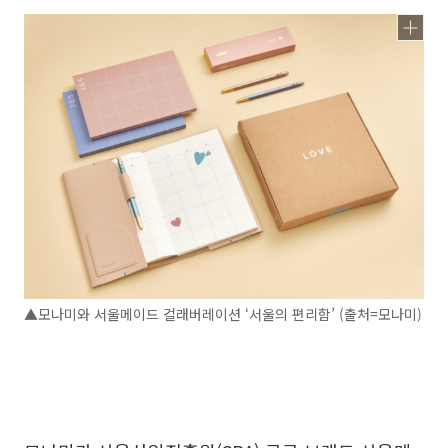
▲모나미와 서울메이드 컬래버레이션 ‘서울의 편리함’ (출처=모나미)