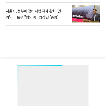
서울시, 정부에 정비사업 규제 완화 '건
의'⋯국토부 "협의 중" 입장만 [종합]