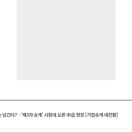
 남긴다?…‘제3자 승계’ 시험대 오른 中企 현장 [기업승계 대전환]