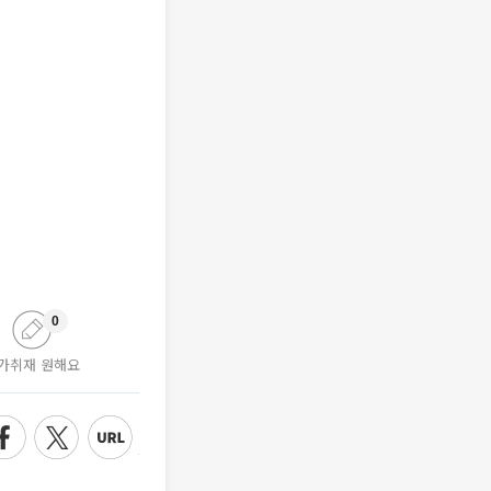
0
가취재 원해요