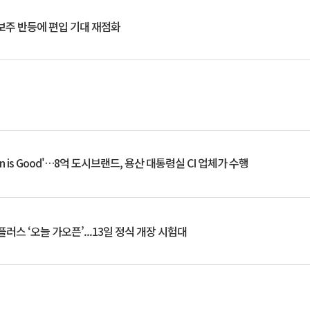
후보주 반등에 편입 기대 재점화
an is Good'…8억 도시브랜드, 용산 대통령실 CI 업체가 수행
플러스 ‘오늘 가오픈’...13일 정식 개장 시험대