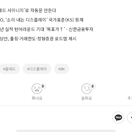
올레드 사이니지’로 자동문 만든다
O, ‘소리 내는 디스플레이’ 국가표준(KS) 등재
년 실적 턴어라운드 기대 ‘목표가↑’ - 신한금융투자
예상안, 풀링·거래한도·정형증권 로드맵 제시
#올레드
#디스플레이
#8K
0
0
화나요
슬퍼요
추