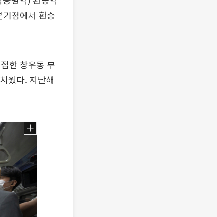
픽공원역) 환승역
 분기점에서 환승
인접한 창우동 부
아치웠다. 지난해