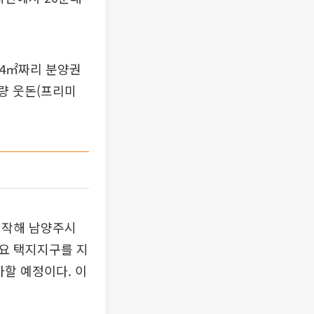
84㎡짜리 분양권
가량 웃돈(프리미
시작해 남양주시
요 택지지구를 지
할 예정이다. 이