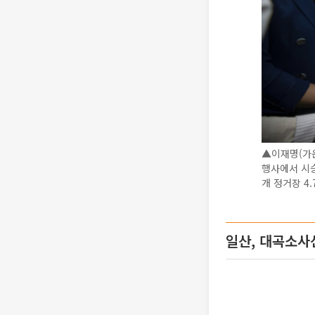
▲이재명(가운
행사에서 시승
개 정거장 4
일산, 대곡소사