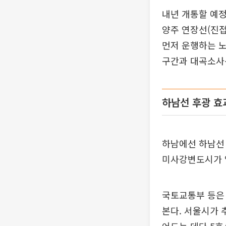
내년 개통할 예정
양주 연장선(진접
먼저 운행하는 노
구간과 대곡소사선
하남선 후광 효
하남에선 하남선 
미사강변도시가 
국토교통부 등은
본다. 서울시가 