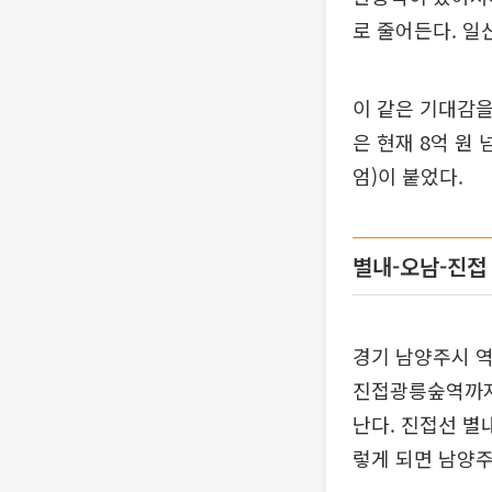
로 줄어든다. 
이 같은 기대감을
은 현재 8억 원
엄)이 붙었다.
별내-오남-진접
경기 남양주시 
진접광릉숲역까지
난다. 진접선 별
렇게 되면 남양주