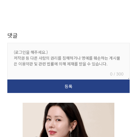
댓글
0 / 300