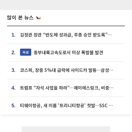
많이 본 뉴스
김정관 장관 “반도체 성과급, 주총 승인 받도록”…상법·자본시장법 개정 시사
1.
중부내륙고속도로서 미상 폭발물 발견
속보
2.
코스피, 장중 5%대 급락에 사이드카 발동…삼성·SK 동반 폭락
3.
트럼프 “자석 사업을 하라”…제이에스링크, 비중국 영구자석 공급망 구축 속도
4.
티웨이항공, 새 이름 '트리니티항공' 첫발…SSC 전략 본격화
5.