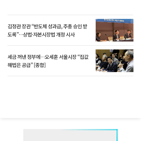
김정관 장관 “반도체 성과급, 주총 승인 받
도록”…상법·자본시장법 개정 시사
세금 꺼낸 정부에…오세훈 서울시장 “집값
해법은 공급” [종합]