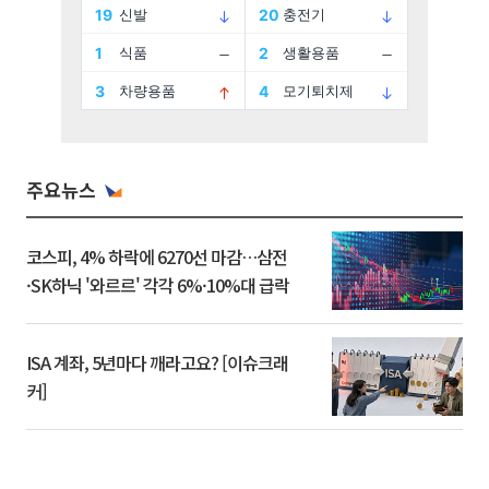
주요뉴스
코스피, 4% 하락에 6270선 마감…삼전
·SK하닉 '와르르' 각각 6%·10%대 급락
ISA 계좌, 5년마다 깨라고요? [이슈크래
커]