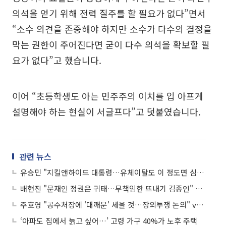
의석을 얻기 위해 전력 질주를 할 필요가 없다”면서
“소수 의견을 존중해야 하지만 소수가 다수의 결정을
막는 권한이 주어진다면 굳이 다수 의석을 확보할 필
요가 없다”고 했습니다.
이어 “초등학생도 아는 민주주의 이치를 입 아프게
설명해야 하는 현실이 서글프다”고 덧붙였습니다.
관련 뉴스
유승민 "지킬앤하이드 대통령…유체이탈도 이 정도면 심각한 중증" vs 양향자 "유승민, 안철수가 보여…품격마저 포기하진 말라" 外
배현진 "문재인 정권은 귀태…무책임한 뜨내기 김종인" vs 고민정 "국민의힘과 배현진 의원의 격이 딱 그 정도" 外
주호영 "공수처장에 '대깨문' 세울 것…장외투쟁 논의" vs 김종민 "여당이면 발 뻗고, 야당이면 새우잠 자는 역사 바뀔 것" 外
‘아파도 집에서 늙고 싶어…’ 고령 가구 40%가 노후 주택