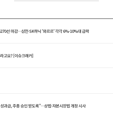
6270선 마감…삼전·SK하닉 '와르르' 각각 6%·10%대 급락
 깨라고요? [이슈크래커]
 성과급, 주총 승인 받도록”…상법·자본시장법 개정 시사