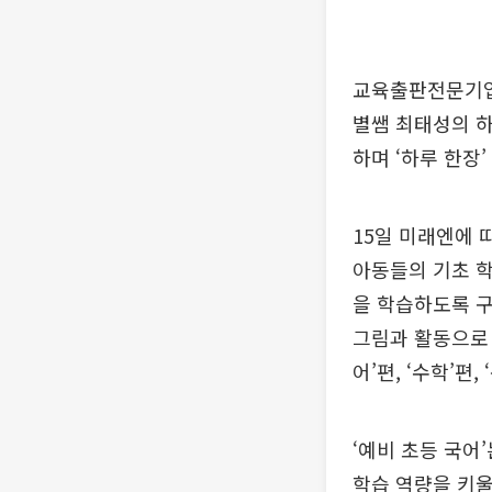
교육출판전문기업 
별쌤 최태성의 하루
하며 ‘하루 한장
15일 미래엔에 
아동들의 기초 학
을 학습하도록 구
그림과 활동으로 
어’편, ‘수학’편
‘예비 초등 국어
학습 역량을 키울