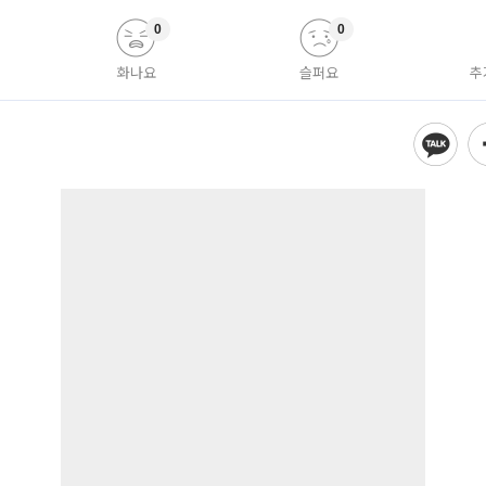
0
0
화나요
슬퍼요
추