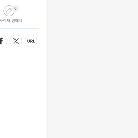
0
가취재 원해요