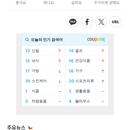
좋아요
화나요
슬퍼요
추가취재 원해요
주요뉴스