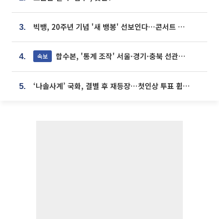
빅뱅, 20주년 기념 '새 뱅봉' 선보인다⋯콘서트 앞두고 팝업 개최
3.
합수본, '통계 조작' 서울·경기·충북 선관위 등 추가 압수수색
속보
4.
‘나솔사계’ 국화, 결별 후 재등장⋯첫인상 투표 휩쓸고 ‘인기녀’ 등극
5.