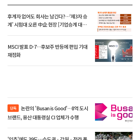
후계자 없어도 회사는 남긴다?…‘제3자 승
계’ 시험대 오른 中企 현장 [기업승계 대전
환]
MSCI 발표 D-7…후보주 반등에 편입 기대
재점화
논란의 'Busan is Good'…8억 도시
단독
브랜드, 용산 대통령실 CI 업체가 수행
'입추'에도 39도⋯수도권ㆍ강원ㆍ전라 폭