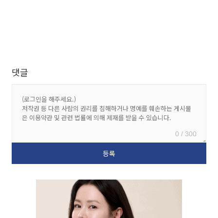
댓글
0 / 300