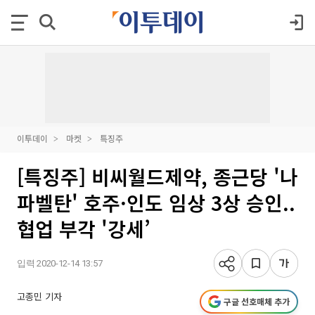
이투데이
마켓
특징주
[특징주] 비씨월드제약, 종근당 '나
파벨탄' 호주·인도 임상 3상 승인..
협업 부각 '강세’
입력 2020-12-14 13:57
고종민 기자
구글 선호매체 추가