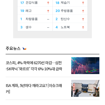
주요뉴스
코스피, 4% 하락에 6270선 마감…삼전
·SK하닉 '와르르' 각각 6%·10%대 급락
ISA 계좌, 5년마다 깨라고요? [이슈크래
커]