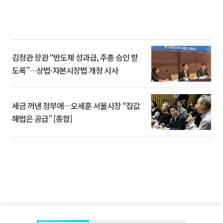
김정관 장관 “반도체 성과급, 주총 승인 받
도록”…상법·자본시장법 개정 시사
세금 꺼낸 정부에…오세훈 서울시장 “집값
해법은 공급” [종합]