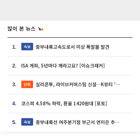
많이 본 뉴스
중부내륙고속도로서 미상 폭발물 발견
속보
1.
ISA 계좌, 5년마다 깨라고요? [이슈크래커]
2.
실리콘투, 라이브커머스팀 신설…K뷰티 ‘글로벌 판매망’ 확대[K뷰티 라방戰]
단독
3.
코스피 4.58% 하락, 환율 1420원대 [포토]
4.
중부내륙선 여주분기점 부근서 연이은 추돌사고 발생
속보
5.