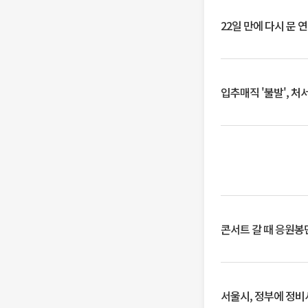
22일 만에 다시 문 
입추매직 '불발', 처
콘서트 갈 때 응원봉만
서울시, 정부에 정비사