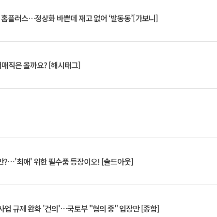
연 홈플러스…정상화 바쁜데 재고 없어 ‘발동동’[가보니]
서매직은 올까요? [해시태그]
?⋯'최애' 위한 필수품 등장이오! [솔드아웃]
업 규제 완화 '건의'⋯국토부 "협의 중" 입장만 [종합]