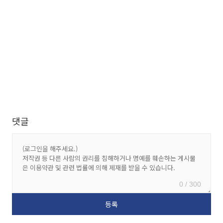
댓글
0 / 300