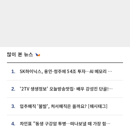
많이 본 뉴스
SK하이닉스, 용인·청주에 54조 투자…AI 메모리 생산기지 키운다
1.
'2TV 생생정보' 오늘방송맛집- 배우 강성진 단골! 쌀국수ㆍ푸팟퐁 커리 맛집 '블○○○'
2.
입추매직 '불발', 처서매직은 올까요? [해시태그]
3.
차인표 "동생 구강암 투병…떠나보낼 때 가장 힘들었다”
4.