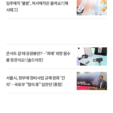
입추매직 '불발', 처서매직은 올까요? [해
시태그]
콘서트 갈 때 응원봉만?⋯'최애' 위한 필수
품 등장이오! [솔드아웃]
서울시, 정부에 정비사업 규제 완화 '건
의'⋯국토부 "협의 중" 입장만 [종합]