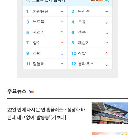
주요뉴스
22일 만에 다시 문 연 홈플러스…정상화 바
쁜데 재고 없어 ‘발동동’[가보니]