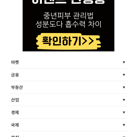
마켓
금융
부동산
산업
경제
국제