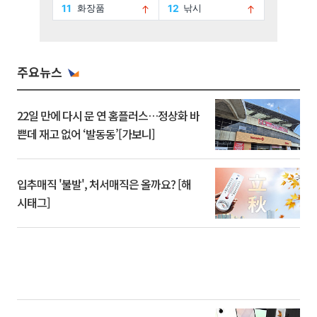
주요뉴스
22일 만에 다시 문 연 홈플러스…정상화 바
쁜데 재고 없어 ‘발동동’[가보니]
입추매직 '불발', 처서매직은 올까요? [해
시태그]