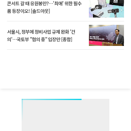
콘서트 갈 때 응원봉만?⋯'최애' 위한 필수
품 등장이오! [솔드아웃]
서울시, 정부에 정비사업 규제 완화 '건
의'⋯국토부 "협의 중" 입장만 [종합]