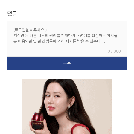
댓글
0 / 300