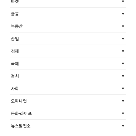
마켓
금융
부동산
산업
경제
국제
정치
사회
오피니언
문화·라이프
뉴스발전소