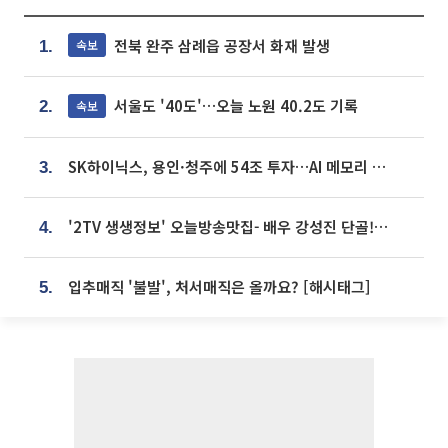
전북 완주 삼례읍 공장서 화재 발생
속보
1.
서울도 '40도'…오늘 노원 40.2도 기록
속보
2.
SK하이닉스, 용인·청주에 54조 투자…AI 메모리 생산기지 키운다
3.
'2TV 생생정보' 오늘방송맛집- 배우 강성진 단골! 쌀국수ㆍ푸팟퐁 커리 맛집 '블○○○'
4.
입추매직 '불발', 처서매직은 올까요? [해시태그]
5.