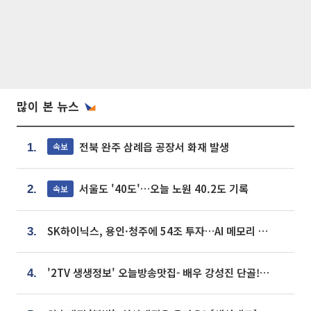
많이 본 뉴스
전북 완주 삼례읍 공장서 화재 발생
속보
1.
서울도 '40도'…오늘 노원 40.2도 기록
속보
2.
SK하이닉스, 용인·청주에 54조 투자…AI 메모리 생산기지 키운다
3.
'2TV 생생정보' 오늘방송맛집- 배우 강성진 단골! 쌀국수ㆍ푸팟퐁 커리 맛집 '블○○○'
4.