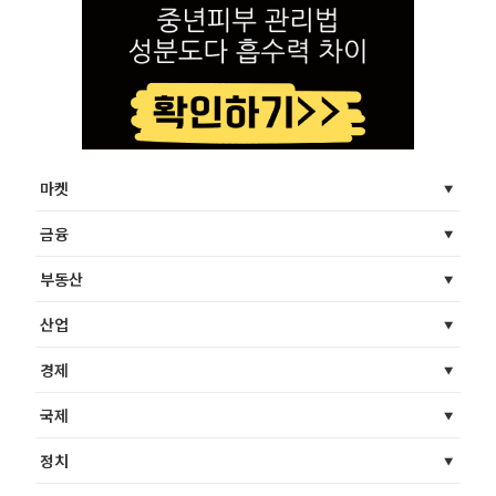
마켓
금융
부동산
산업
경제
국제
정치