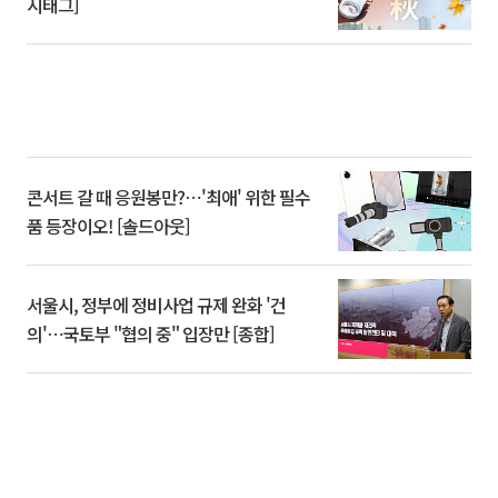
시태그]
콘서트 갈 때 응원봉만?⋯'최애' 위한 필수
품 등장이오! [솔드아웃]
서울시, 정부에 정비사업 규제 완화 '건
의'⋯국토부 "협의 중" 입장만 [종합]