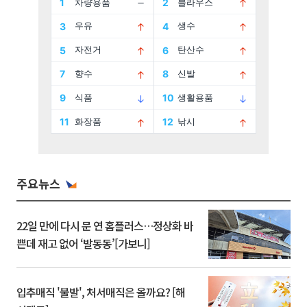
주요뉴스
22일 만에 다시 문 연 홈플러스…정상화 바
쁜데 재고 없어 ‘발동동’[가보니]
입추매직 '불발', 처서매직은 올까요? [해