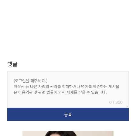
댓글
0 / 300