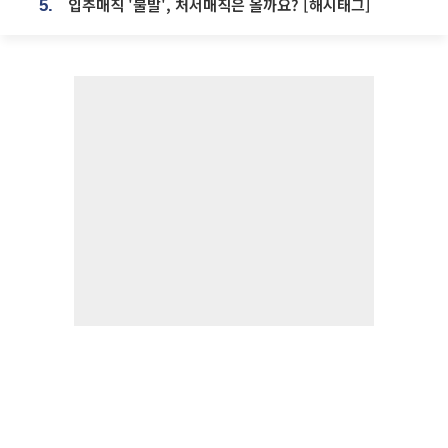
입추매직 '불발', 처서매직은 올까요? [해시태그]
5.