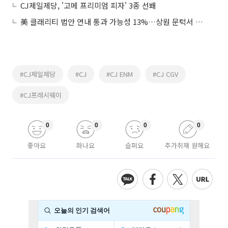
CJ제일제당, '고메 프리미엄 피자' 3종 선봬
美 클래리티 법안 연내 통과 가능성 13%…상원 문턱서 제동
#CJ제일제당
#CJ
#CJ ENM
#CJ CGV
#CJ프레시웨이
0
0
0
0
좋아요
화나요
슬퍼요
추가취재 원해요