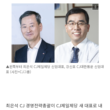
▲왼쪽부터 최은석 CJ제일제당 신임대표, 강신호 CJ대한통운 신임대
표 (사진=CJ그룹)
최은석 CJ 경영전략총괄이 CJ제일제당 새 대표로 내