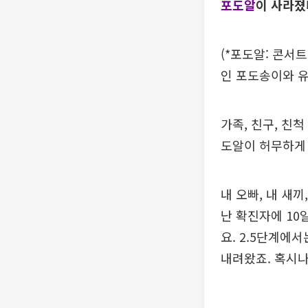
포도알
이 사라졌
(*포도알: 콘서
인 포도송이와 유
가족, 친구, 친
도알이 허무하게
내 오빠, 내 새
난 확진자에 10
요. 2.5단계에
내려왔죠. 혹시나