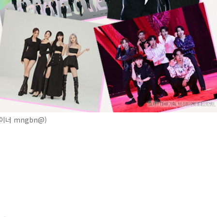
이너 mngbn@)