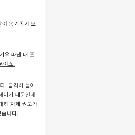
도알이 옹기종기 모
겨우 따낸 내 포
문이죠.
다. 급격히 늘어
상태이기 때문인데
 대해 자제 권고가
렸습니다.