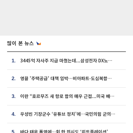
많이 본 뉴스
3445억 자사주 지급 마쳤는데...삼성전자 DX노조, 뒤늦은 '떼쓰기 집회'
1.
영끌 '주택공급' 대책 임박⋯비아파트·도심복합까지 총동원
2.
이란 “호르무즈 새 항로 합의 매우 근접...미국 배상 먼저”
3.
우성빈 기장군수 ‘유튜브 정치’에…국민의힘 군의원들 집단 반발
4.
바다 태운 폭염에…회 한 접시도 ‘히트플레이션’
5.