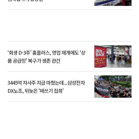
‘회생 D-3주’ 홈플러스, 영업 재개에도 ‘상
품 공급망’ 복구가 생존 관건
3445억 자사주 지급 마쳤는데...삼성전자
DX노조, 뒤늦은 '떼쓰기 집회'