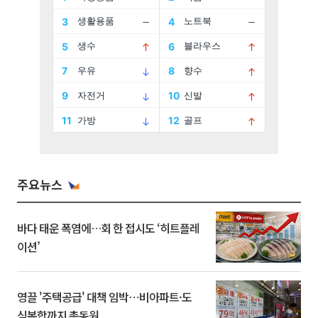
주요뉴스
바다 태운 폭염에…회 한 접시도 ‘히트플레
이션’
영끌 '주택공급' 대책 임박⋯비아파트·도
심복합까지 총동원