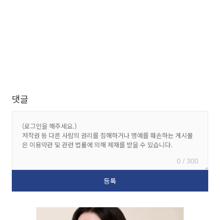
댓글
0 / 300