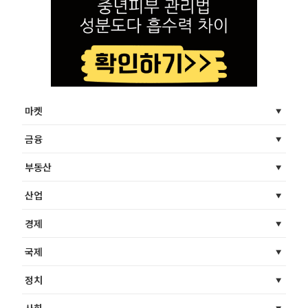
마켓
금융
부동산
산업
경제
국제
정치