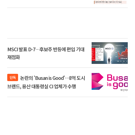
환]
MSCI 발표 D-7…후보주 반등에 편입 기대
재점화
논란의 'Busan is Good'…8억 도시
단독
브랜드, 용산 대통령실 CI 업체가 수행