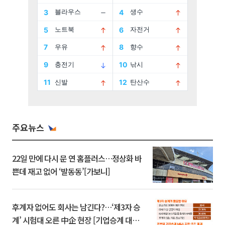
주요뉴스
22일 만에 다시 문 연 홈플러스…정상화 바
쁜데 재고 없어 ‘발동동’[가보니]
후계자 없어도 회사는 남긴다?…‘제3자 승
계’ 시험대 오른 中企 현장 [기업승계 대전