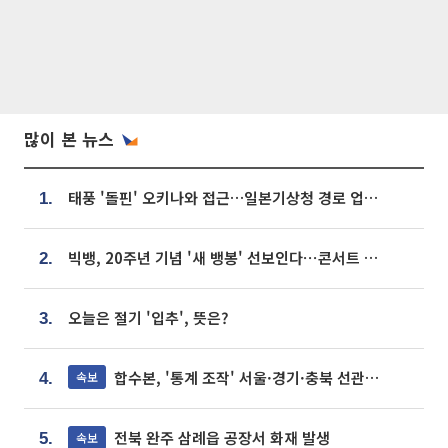
많이 본 뉴스
태풍 '돌핀' 오키나와 접근…일본기상청 경로 업데이트
1.
빅뱅, 20주년 기념 '새 뱅봉' 선보인다⋯콘서트 앞두고 팝업 개최
2.
오늘은 절기 '입추', 뜻은?
3.
합수본, '통계 조작' 서울·경기·충북 선관위 등 추가 압수수색
속보
4.
전북 완주 삼례읍 공장서 화재 발생
속보
5.