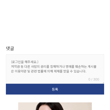
댓글
0 / 300