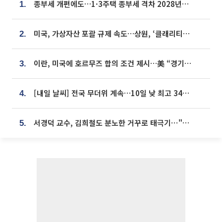
종부세 개편에도…1·3주택 종부세 격차 2028년부터 확대
1.
미국, 가상자산 포괄 규제 속도…상원, ‘클래리티법’ 9월 절차투표 추진
2.
이란, 미국에 호르무즈 합의 조건 제시…美 “경기 아직 안 끝나” [종합]
3.
[내일 날씨] 전국 무더위 계속…10일 낮 최고 34도 육박
4.
서경덕 교수, 김희철도 분노한 거꾸로 태극기⋯"엉터리는 아냐, 아쉬울 뿐"
5.