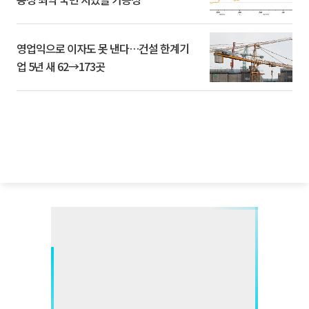
영업익으로 이자도 못 낸다…건설 한계기
업 5년 새 62→173곳