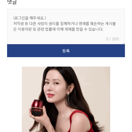
댓글
0 / 300