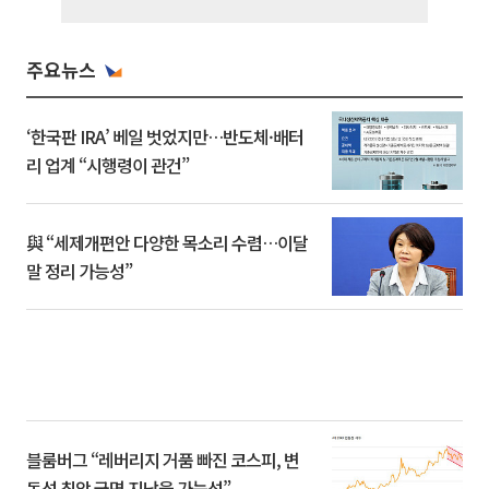
주요뉴스
‘한국판 IRA’ 베일 벗었지만…반도체·배터
리 업계 “시행령이 관건”
與 “세제개편안 다양한 목소리 수렴…이달
말 정리 가능성”
블룸버그 “레버리지 거품 빠진 코스피, 변
동성 최악 국면 지났을 가능성”