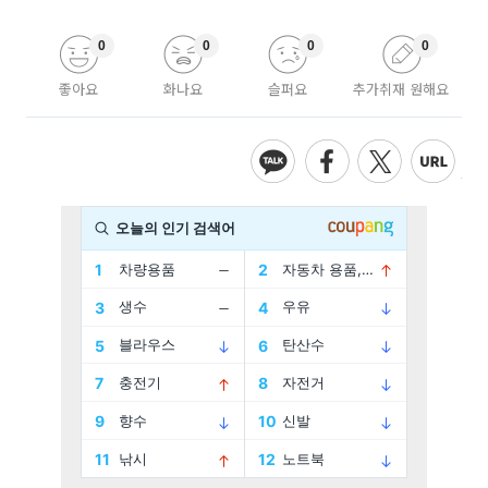
0
0
0
0
좋아요
화나요
슬퍼요
추가취재 원해요