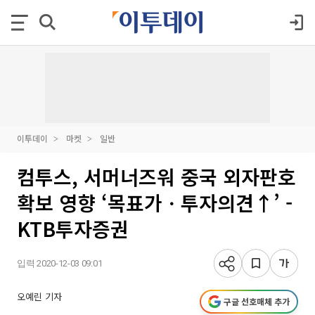
이투데이
마켓
일반
컴투스, 서머너즈워 중국 외자판호
확보 영향 ‘목표가ㆍ투자의견↑’ -
KTB투자증권
입력 2020-12-03 09:01
오예린 기자
구글 선호매체 추가