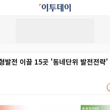
형발전 이끌 15곳 '동네단위 발전전략'