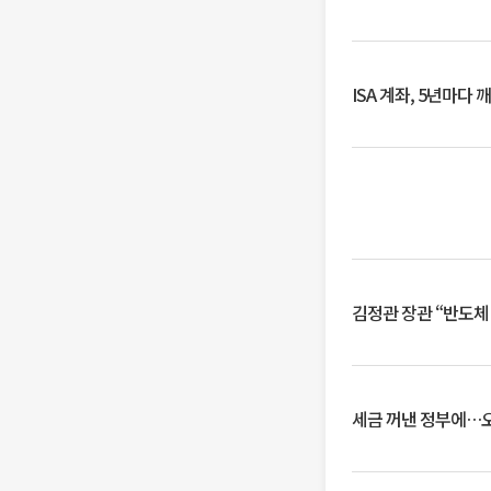
ISA 계좌, 5년마다
김정관 장관 “반도체
세금 꺼낸 정부에…오