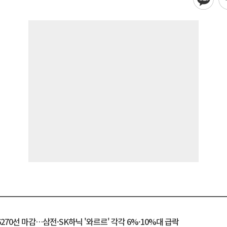
6270선 마감…삼전·SK하닉 '와르르' 각각 6%·10%대 급락