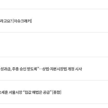
 깨라고요? [이슈크래커]
 성과급, 주총 승인 받도록”…상법·자본시장법 개정 시사
세훈 서울시장 “집값 해법은 공급” [종합]