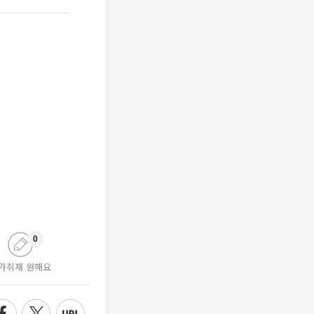
0
가취재 원해요