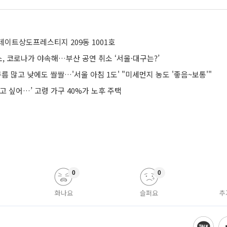
테이트상도프레스티지 209동 1001호
, 코로나가 야속해…부산 공연 취소 ‘서울·대구는?’
구름 많고 낮에도 쌀쌀…'서울 아침 1도' "미세먼지 농도 '좋음~보통'"
고 싶어…’ 고령 가구 40%가 노후 주택
0
0
화나요
슬퍼요
추