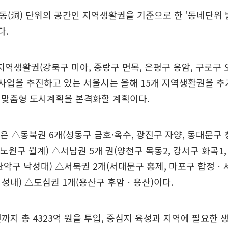
 동(洞) 단위의 공간인 지역생활권을 기준으로 한 ‘동네단위
다.
 지역생활권(강북구 미아, 중랑구 면목, 은평구 응암, 구로구
 사업을 추진하고 있는 서울시는 올해 15개 지역생활권을 추가
 맞춤형 도시계획을 본격화할 계획이다.
은 △동북권 6개(성동구 금호·옥수, 광진구 자양, 동대문구 
 노원구 월계) △서남권 5개 권(양천구 목동2, 강서구 화곡1
관악구 낙성대) △서북권 2개(서대문구 홍제, 마포구 합정ㆍ서
성내) △도심권 1개(용산구 후암ㆍ용산)이다.
년까지 총 4323억 원을 투입, 중심지 육성과 지역에 필요한 