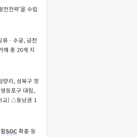
 발전전략’을 수립
 오류ㆍ수궁, 금천
해 총 20개 지
청량리, 성북구 정
, 영등포구 대림,
교) △동남권 1
생활
SOC
확충 등