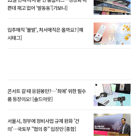
쁜데 재고 없어 ‘발동동’[가보니]
입추매직 '불발', 처서매직은 올까요? [해
시태그]
콘서트 갈 때 응원봉만?⋯'최애' 위한 필수
품 등장이오! [솔드아웃]
서울시, 정부에 정비사업 규제 완화 '건
의'⋯국토부 "협의 중" 입장만 [종합]