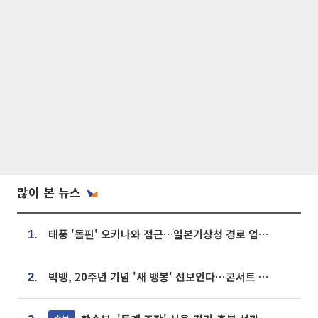
많이 본 뉴스
태풍 '돌핀' 오키나와 접근…일본기상청 경로 업데이트
1.
빅뱅, 20주년 기념 '새 뱅봉' 선보인다⋯콘서트 앞두고 팝업 개최
2.