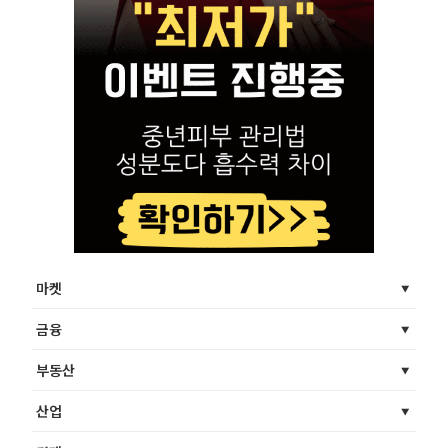
마켓
금융
부동산
산업