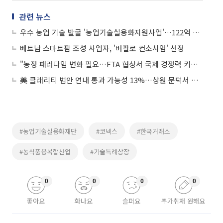
관련 뉴스
우수 농업 기술 발굴 '농업기술실용화지원사업'…122억 규모 추진
베트남 스마트팜 조성 사업자, '버팔로 컨소시엄' 선정
"농정 패러다임 변화 필요…FTA 협상서 국제 경쟁력 키워야'"
美 클래리티 법안 연내 통과 가능성 13%…상원 문턱서 제동
#농업기술실용화재단
#코넥스
#한국거래소
#농식품융복합산업
#기술특례상장
0
0
0
0
좋아요
화나요
슬퍼요
추가취재 원해요