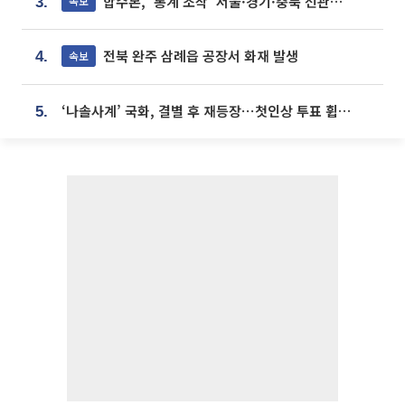
합수본, '통계 조작' 서울·경기·충북 선관위 등 추가 압수수색
속보
3.
전북 완주 삼례읍 공장서 화재 발생
속보
4.
‘나솔사계’ 국화, 결별 후 재등장⋯첫인상 투표 휩쓸고 ‘인기녀’ 등극
5.