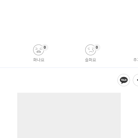
0
0
화나요
슬퍼요
추