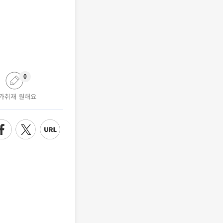
0
가취재 원해요