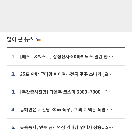
많이 본 뉴스
[베스트&워스트] 삼성전자·SK하이닉스 밀린 한 주…상상인증권은 85% 급등
1.
35도 안팎 무더위 이어져…전국 곳곳 소나기 [오늘 날씨]
2.
[주간증시전망] 다음주 코스피 6000~7000⋯“外人 수급은 정책이 변수”
3.
동해안은 시간당 80㎜ 폭우, 그 외 지역은 폭염…‘극과 극 날씨’
4.
뉴욕증시, 연준 금리인상 기대감 꺾이자 상승...S&P500 사상 최고치 [종합]
5.