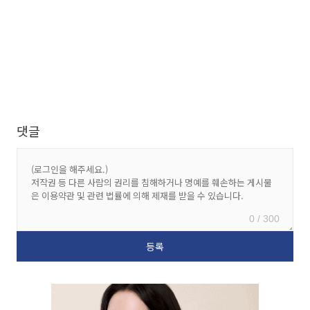
댓글
0 / 300