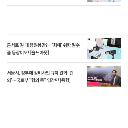
콘서트 갈 때 응원봉만?⋯'최애' 위한 필수
품 등장이오! [솔드아웃]
서울시, 정부에 정비사업 규제 완화 '건
의'⋯국토부 "협의 중" 입장만 [종합]