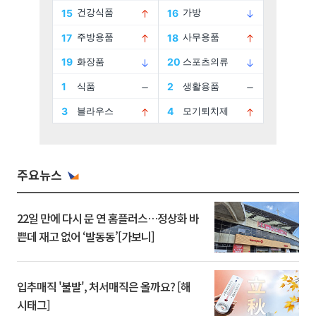
주요뉴스
22일 만에 다시 문 연 홈플러스…정상화 바
쁜데 재고 없어 ‘발동동’[가보니]
입추매직 '불발', 처서매직은 올까요? [해
시태그]