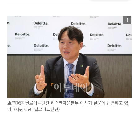
▲연경흠 딜로이트안진 리스크자문본부 이사가 질문에 답변하고 있
다. (사진제공=딜로이트안진)