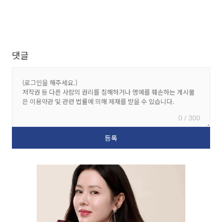
댓글
0 / 300