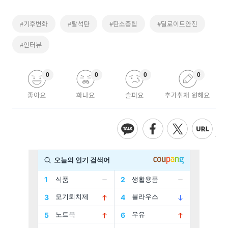
#기후변화
#탈석탄
#탄소중립
#딜로이트안진
#인터뷰
0
0
0
0
좋아요
화나요
슬퍼요
추가취재 원해요