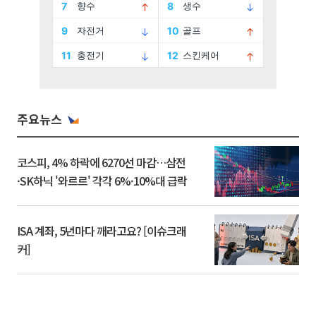
주요뉴스
코스피, 4% 하락에 6270선 마감…삼전
·SK하닉 '와르르' 각각 6%·10%대 급락
ISA 계좌, 5년마다 깨라고요? [이슈크래
커]