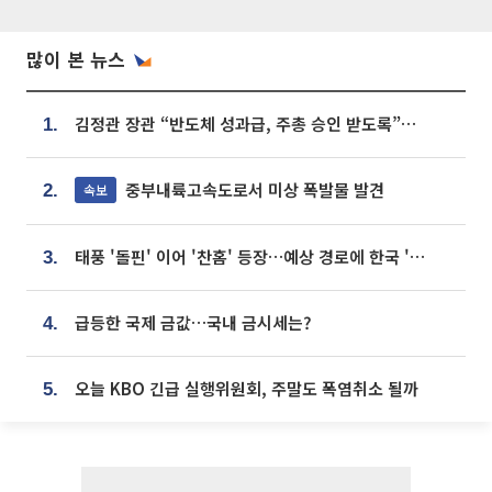
많이 본 뉴스
김정관 장관 “반도체 성과급, 주총 승인 받도록”…상법·자본시장법 개정 시사
1.
중부내륙고속도로서 미상 폭발물 발견
속보
2.
태풍 '돌핀' 이어 '찬홈' 등장…예상 경로에 한국 '한숨'
3.
급등한 국제 금값…국내 금시세는?
4.
오늘 KBO 긴급 실행위원회, 주말도 폭염취소 될까
5.