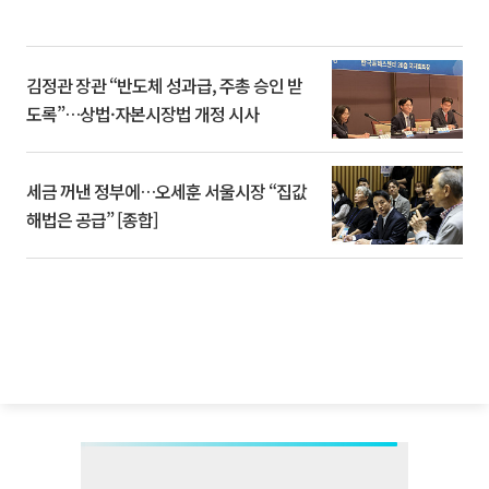
김정관 장관 “반도체 성과급, 주총 승인 받
도록”…상법·자본시장법 개정 시사
세금 꺼낸 정부에…오세훈 서울시장 “집값
해법은 공급” [종합]