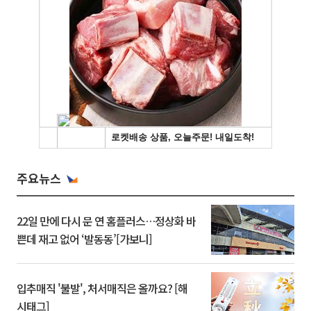
주요뉴스
22일 만에 다시 문 연 홈플러스…정상화 바
쁜데 재고 없어 ‘발동동’[가보니]
입추매직 '불발', 처서매직은 올까요? [해
시태그]