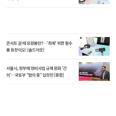
콘서트 갈 때 응원봉만?⋯'최애' 위한 필수
품 등장이오! [솔드아웃]
서울시, 정부에 정비사업 규제 완화 '건
의'⋯국토부 "협의 중" 입장만 [종합]