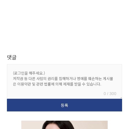
댓글
0 / 300