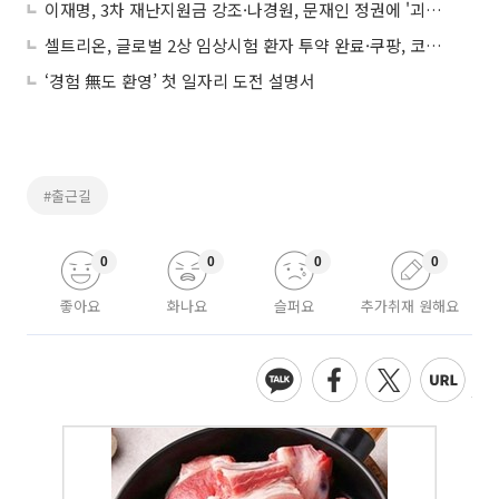
이재명, 3차 재난지원금 강조·나경원, 문재인 정권에 '괴물정권' 外 (정치)
셀트리온, 글로벌 2상 임상시험 환자 투약 완료·쿠팡, 코로나19 확진자 발생에 잠실 본사 폐쇄 外 (경제)
‘경험 無도 환영’ 첫 일자리 도전 설명서
#출근길
0
0
0
0
좋아요
화나요
슬퍼요
추가취재 원해요