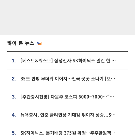
많이 본 뉴스
[베스트&워스트] 삼성전자·SK하이닉스 밀린 한 주…상상인증권은 85% 급등
1.
35도 안팎 무더위 이어져…전국 곳곳 소나기 [오늘 날씨]
2.
[주간증시전망] 다음주 코스피 6000~7000⋯“外人 수급은 정책이 변수”
3.
뉴욕증시, 연준 금리인상 기대감 꺾이자 상승...S&P500 사상 최고치 [종합]
4.
SK하이닉스, 분기배당 375원 확정…주주환원책 9월로 앞당겨 발표
5.