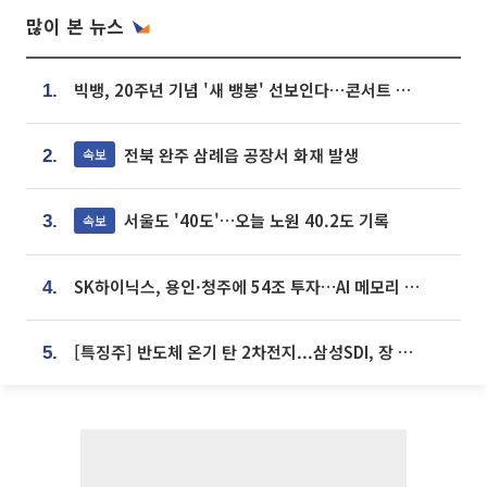
많이 본 뉴스
빅뱅, 20주년 기념 '새 뱅봉' 선보인다⋯콘서트 앞두고 팝업 개최
1.
전북 완주 삼례읍 공장서 화재 발생
속보
2.
서울도 '40도'…오늘 노원 40.2도 기록
속보
3.
SK하이닉스, 용인·청주에 54조 투자…AI 메모리 생산기지 키운다
4.
[특징주] 반도체 온기 탄 2차전지...삼성SDI, 장 초반 7% 넘게 껑충
5.