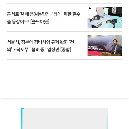
콘서트 갈 때 응원봉만?⋯'최애' 위한 필수
품 등장이오! [솔드아웃]
서울시, 정부에 정비사업 규제 완화 '건
의'⋯국토부 "협의 중" 입장만 [종합]