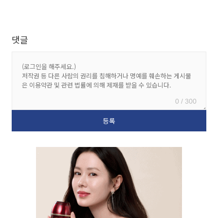
댓글
0 / 300