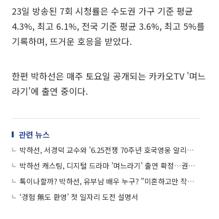
23일 방송된 7회 시청률은 수도권 가구 기준 평균
4.3%, 최고 6.1%, 전국 기준 평균 3.6%, 최고 5%를
기록하며, 뜨거운 호응을 받았다.
한편 박하선은 매주 토요일 공개되는 카카오TV '며느
라기'에 출연 중이다.
관련 뉴스
박하선, 서경덕 교수와 '6.25전쟁 70주년 호국영웅 알리기 캠페인' 진행…"오금손 대위, 잊지마세요"
박하선 캐스팅, 디지털 드라마 '며느라기' 출연 확정…권율·문희경과 호흡
톡이나할까? 박하선, 유부남 배우 누구? "미혼하고만 작품하겠다고"
‘경험 無도 환영’ 첫 일자리 도전 설명서