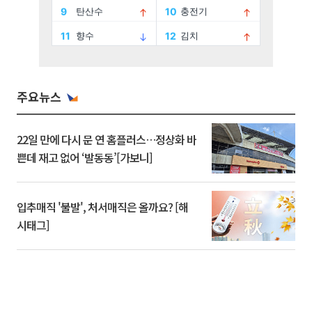
주요뉴스
22일 만에 다시 문 연 홈플러스…정상화 바
쁜데 재고 없어 ‘발동동’[가보니]
입추매직 '불발', 처서매직은 올까요? [해
시태그]