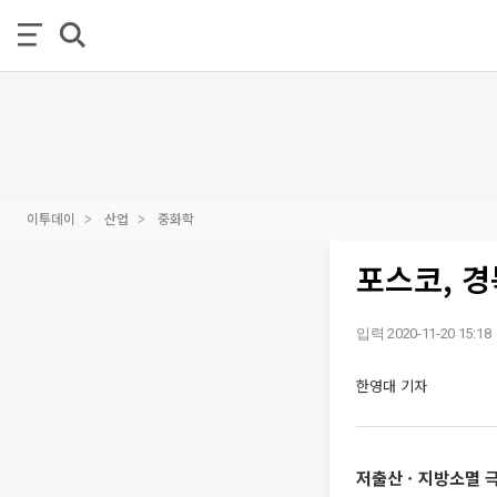
이투데이
산업
중화학
포스코, 
입력 2020-11-20 15:18
한영대 기자
저출산ㆍ지방소멸 극