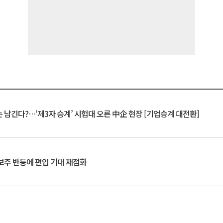
 남긴다?…‘제3자 승계’ 시험대 오른 中企 현장 [기업승계 대전환]
후보주 반등에 편입 기대 재점화