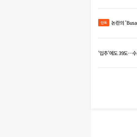
논란의 'Bus
단독
'입추'에도 39도⋯