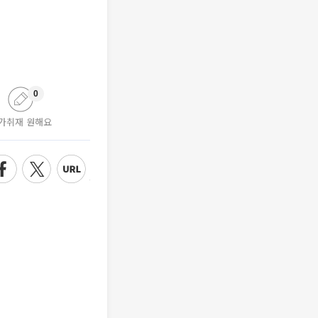
0
가취재 원해요