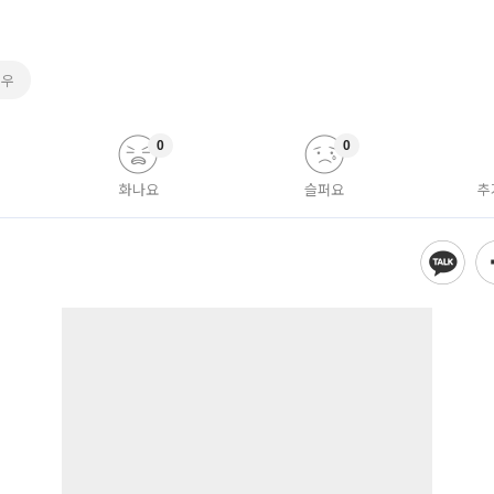
정우
0
0
화나요
슬퍼요
추