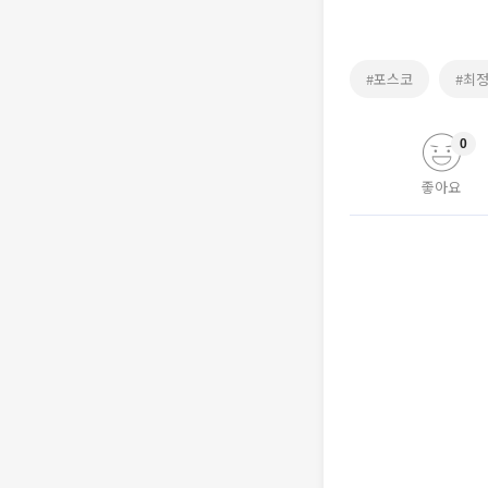
#포스코
#최
0
좋아요