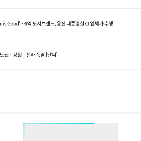
an is Good'…8억 도시브랜드, 용산 대통령실 CI 업체가 수행
수도권ㆍ강원ㆍ전라 폭염 [날씨]