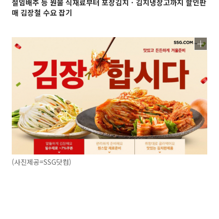
절임배추 등 원물 식재료부터 포장김치ㆍ김치냉장고까지 할인판
매 김장철 수요 잡기
(사진제공=SSG닷컴)