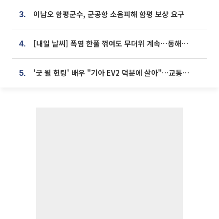
이남오 함평군수, 군공항 소음피해 함평 보상 요구
3.
[내일 날씨] 폭염 한풀 꺾여도 무더위 계속⋯동해안 이틀 연속 비
4.
'굿 윌 헌팅' 배우 "기아 EV2 덕분에 살아"…교통사고 후 안전성 극찬
5.