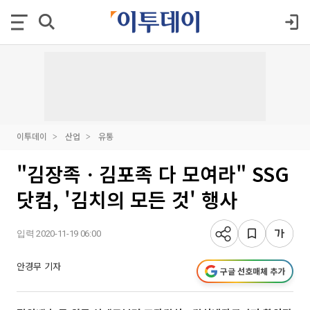
이투데이
산업
유통
"김장족ㆍ김포족 다 모여라" SSG
닷컴, '김치의 모든 것' 행사
입력 2020-11-19 06:00
안경무 기자
구글 선호매체 추가