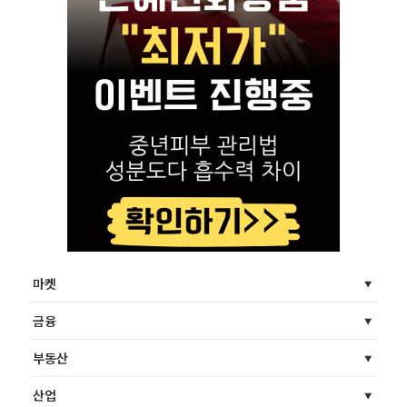
마켓
금융
부동산
산업