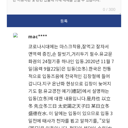
0 / 300
mac****
코로나시대에는 마스크착용,잘먹고 잘자서
면역력 증진,손 잘씻기,거리두기 필수.유교문
화권의 24절기중 하나인 입동.2020년 11월 7
일(음력 9월22일)은 입동(立冬).한국은 전통
적으로 입동즈음에 전국적인 김장철에 들어
갑니다.지구 온난화 현상으로 김장이 늦어지
기도 함.유교경전 예기(禮記)에서 설명하는
입동(立冬)에 대한 내용입니다.是月也 以立
冬 先立冬三日 太史謁之天子曰 某日立冬
盛德在水. 이 달에는 입동이 있으므로 입동 3
일전에 태사가 천자를 뵙고 말하기를, "모일
(某日)은 입동입니다. 천지의 성덕이 수위(水