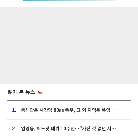
많이 본 뉴스
동해안은 시간당 80㎜ 폭우, 그 외 지역은 폭염…‘극과 극 날씨’
1.
임영웅, 어느덧 데뷔 10주년⋯"가진 것 없던 시절, 내 앞엔 20명의 팬뿐"
2.