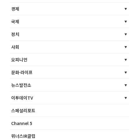
경제
국제
정치
사회
오피니언
문화·라이프
뉴스발전소
이투데이TV
스페셜리포트
Channel 5
위너스IR클럽