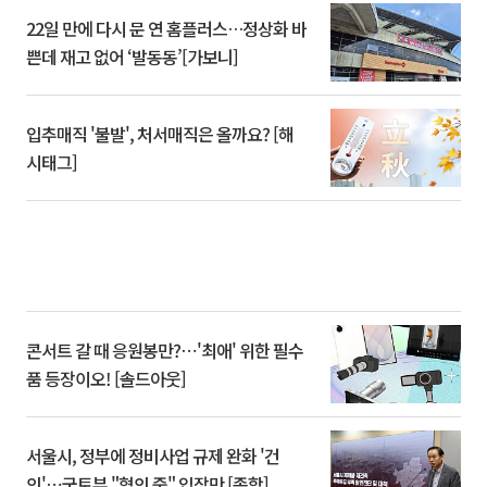
22일 만에 다시 문 연 홈플러스…정상화 바
쁜데 재고 없어 ‘발동동’[가보니]
입추매직 '불발', 처서매직은 올까요? [해
시태그]
콘서트 갈 때 응원봉만?⋯'최애' 위한 필수
품 등장이오! [솔드아웃]
서울시, 정부에 정비사업 규제 완화 '건
의'⋯국토부 "협의 중" 입장만 [종합]