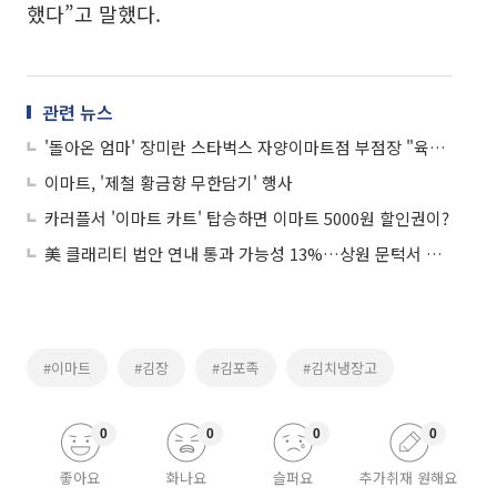
했다”고 말했다.
관련 뉴스
'돌아온 엄마' 장미란 스타벅스 자양이마트점 부점장 "육아경험이 고객응대에 장점이 됐어요"
이마트, '제철 황금향 무한담기' 행사
카러플서 '이마트 카트' 탑승하면 이마트 5000원 할인권이?
美 클래리티 법안 연내 통과 가능성 13%…상원 문턱서 제동
#이마트
#김장
#김포족
#김치냉장고
0
0
0
0
좋아요
화나요
슬퍼요
추가취재 원해요