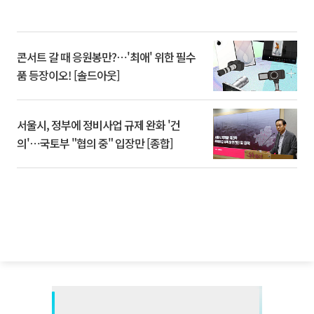
콘서트 갈 때 응원봉만?⋯'최애' 위한 필수
품 등장이오! [솔드아웃]
서울시, 정부에 정비사업 규제 완화 '건
의'⋯국토부 "협의 중" 입장만 [종합]