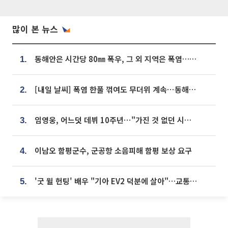
많이 본 뉴스
동해안은 시간당 80㎜ 폭우, 그 외 지역은 폭염…‘극과 극 날씨’
1.
[내일 날씨] 폭염 한풀 꺾여도 무더위 계속⋯동해안 이틀 연속 비
2.
임영웅, 어느덧 데뷔 10주년⋯"가진 것 없던 시절, 내 앞엔 20명의 팬뿐"
3.
이남오 함평군수, 군공항 소음피해 함평 보상 요구
4.
'굿 윌 헌팅' 배우 "기아 EV2 덕분에 살아"…교통사고 후 안전성 극찬
5.