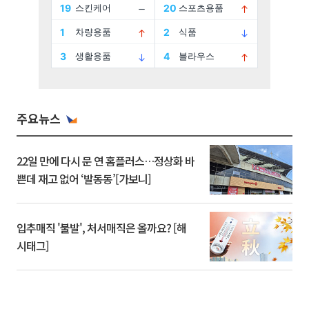
주요뉴스
22일 만에 다시 문 연 홈플러스…정상화 바
쁜데 재고 없어 ‘발동동’[가보니]
입추매직 '불발', 처서매직은 올까요? [해
시태그]