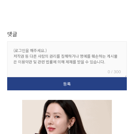
댓글
0 / 300