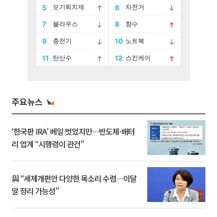
주요뉴스
‘한국판 IRA’ 베일 벗었지만…반도체·배터
리 업계 “시행령이 관건”
與 “세제개편안 다양한 목소리 수렴…이달
말 정리 가능성”