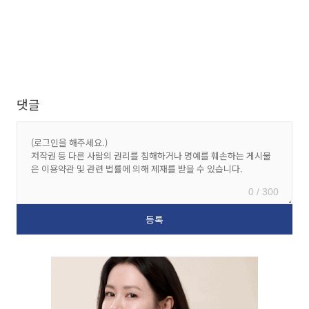
댓글
0 / 300