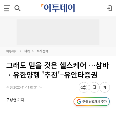
이투데이
마켓
투자전략
그래도 믿을 것은 헬스케어 …삼바
ㆍ유한양행 '추천'–유안타증권
수정 2020-11-11 07:31
구성헌 기자
구글 선호매체 추가