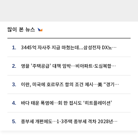
많이 본 뉴스
3445억 자사주 지급 마쳤는데...삼성전자 DX노조, 뒤늦은 '떼쓰기 집회'
1.
영끌 '주택공급' 대책 임박⋯비아파트·도심복합까지 총동원
2.
이란, 미국에 호르무즈 합의 조건 제시…美 “경기 아직 안 끝나” [종합]
3.
바다 태운 폭염에…회 한 접시도 ‘히트플레이션’
4.
종부세 개편에도…1·3주택 종부세 격차 2028년부터 확대
5.