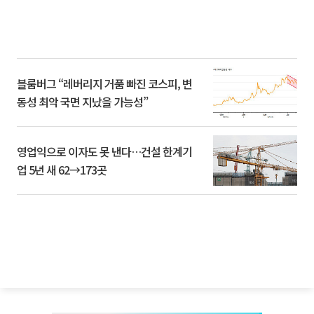
블룸버그 “레버리지 거품 빠진 코스피, 변
동성 최악 국면 지났을 가능성”
영업익으로 이자도 못 낸다…건설 한계기
업 5년 새 62→173곳